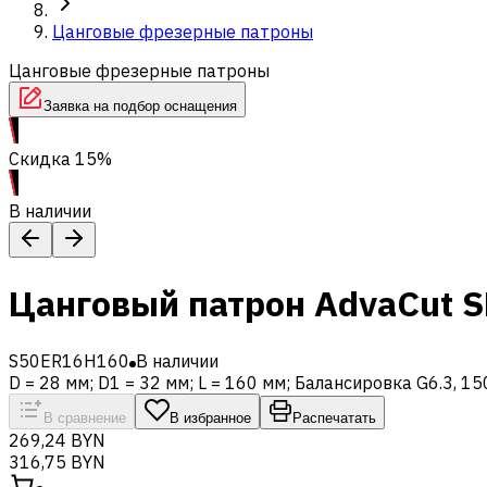
Цанговые фрезерные патроны
Цанговые фрезерные патроны
Заявка на подбор оснащения
Скидка 15%
В наличии
Цанговый патрон AdvaCut S
S50ER16H160
В наличии
D = 28 мм; D1 = 32 мм; L = 160 мм; Балансировка G6.3, 1
В сравнение
В избранное
Распечатать
269,24 BYN
316,75 BYN