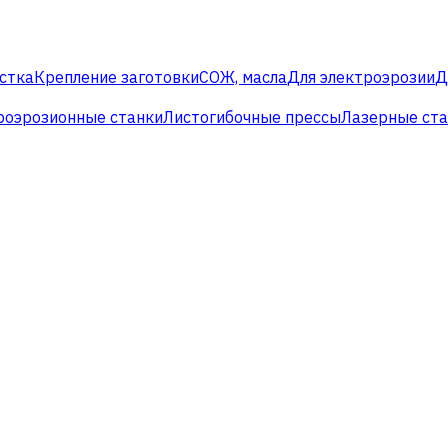
стка
Крепление заготовки
СОЖ, масла
Для электроэрозии
Д
роэрозионные станки
Листогибочные прессы
Лазерные ст