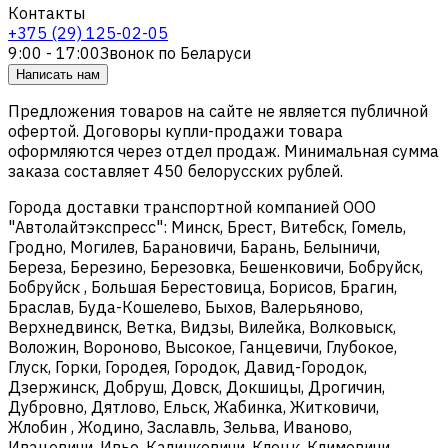
Контакты
+375 (29) 125-02-05
9:00 - 17:00
Звонок по Беларуси
Написать нам
Предложения товаров на сайте не является публичной
офертой. Договоры купли-продажи товара
оформляются через отдел продаж. Минимальная сумма
заказа составляет 450 белорусских рублей.
Города доставки транспортной компанией ООО
"Автолайтэкспресс": Минск, Брест, Витебск, Гомель,
Гродно, Могилев, Барановичи, Барань, Белыничи,
Береза, Березино, Березовка, Бешенковичи, Бобруйск,
Бобруйск , Большая Берестовица, Борисов, Брагин,
Браслав, Буда-Кошелево, Быхов, Валерьяново,
Верхнедвинск, Ветка, Видзы, Вилейка, Волковыск,
Воложин, Вороново, Высокое, Ганцевичи, Глубокое,
Глуск, Горки, Городея, Городок, Давид-Городок,
Дзержинск, Добруш, Довск, Докшицы, Дрогичин,
Дубровно, Дятлово, Ельск, Жабинка, Житковичи,
Жлобин , Жодино, Заславль, Зельва, Иваново,
Ивацевичи, Ивье, Калинковичи, Клецк, Климовичи,