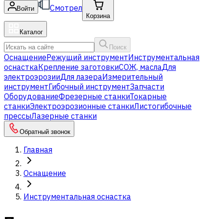
Смотрел
Войти
Корзина
Каталог
Поиск
Оснащение
Режущий инструмент
Инструментальная
оснастка
Крепление заготовки
СОЖ, масла
Для
электроэрозии
Для лазера
Измерительный
инструмент
Гибочный инструмент
Запчасти
Оборудование
Фрезерные станки
Токарные
станки
Электроэрозионные станки
Листогибочные
прессы
Лазерные станки
Обратный звонок
Главная
Оснащение
Инструментальная оснастка