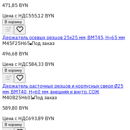
471,85 BYN
Цена с НДС
555,12 BYN
В корзину
Держатель осевых резцов 25х25 мм, BMT45, H=65 мм
M45F25H65
Под заказ
496,68 BYN
Цена с НДС
584,33 BYN
В корзину
Держатель расточных резцов и корпусных сверл Ø25
мм, BMT40, H=60 мм, внешняя и внутр. СОЖ
M40B25H60I
Под заказ
589,80 BYN
Цена с НДС
693,89 BYN
В корзину