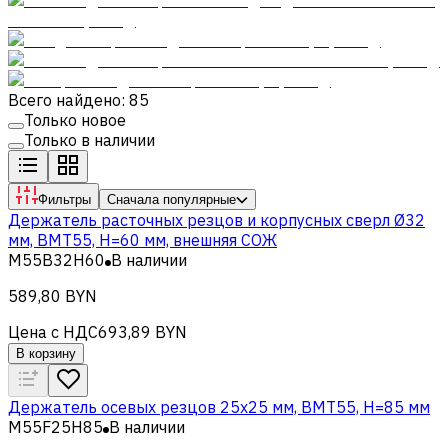
Всего найдено: 85
Только новое
Только в наличии
Фильтры
Сначала популярные
Держатель расточных резцов и корпусных сверл Ø32
мм, BMT55, H=60 мм, внешняя СОЖ
M55B32H60
В наличии
589,80 BYN
Цена с НДС
693,89 BYN
В корзину
Держатель осевых резцов 25х25 мм, BMT55, H=85 мм
M55F25H85
В наличии