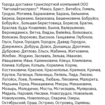
Города доставки транспортной компанией ООО
"Автолайтэкспресс": Минск, Брест, Витебск, Гомель,
Гродно, Могилев, Барановичи, Барань, Белыничи,
Береза, Березино, Березовка, Бешенковичи, Бобруйск,
Бобруйск , Большая Берестовица, Борисов, Брагин,
Браслав, Буда-Кошелево, Быхов, Валерьяново,
Верхнедвинск, Ветка, Видзы, Вилейка, Волковыск,
Воложин, Вороново, Высокое, Ганцевичи, Глубокое,
Глуск, Горки, Городея, Городок, Давид-Городок,
Дзержинск, Добруш, Довск, Докшицы, Дрогичин,
Дубровно, Дятлово, Ельск, Жабинка, Житковичи,
Жлобин , Жодино, Заславль, Зельва, Иваново,
Ивацевичи, Ивье, Калинковичи, Клецк, Климовичи,
Кличев, Кобрин, Копыль, Кореличи, Корма,
Костюковичи, Красное, Краснополье, Кремное, Кричев,
Крупки, Лагвощи, Лельчицы, Лепель, Лида, Лиозно,
Логойск, Лоев, Лунинец, Любань, Ляховичи, Малорита,
Марьина Горка, Микашевичи, Миоры, Михановичи,
Мозырь, Молодечно, Мосты, Мстиславль, Муляровка,
Мядель, Наровля, Несвиж, Новогрудок, Новоельня,
Новолукомль, Новополоцк, Озаричи, Озеры,
Октябрьский, Орша, Острино, Островец, Ошмяны,