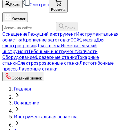
Смотрел
Войти
Корзина
Каталог
Поиск
Оснащение
Режущий инструмент
Инструментальная
оснастка
Крепление заготовки
СОЖ, масла
Для
электроэрозии
Для лазера
Измерительный
инструмент
Гибочный инструмент
Запчасти
Оборудование
Фрезерные станки
Токарные
станки
Электроэрозионные станки
Листогибочные
прессы
Лазерные станки
Обратный звонок
Главная
Оснащение
Инструментальная оснастка