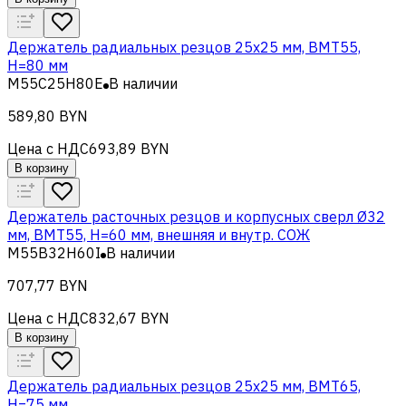
Держатель радиальных резцов 25х25 мм, BMT55,
H=80 мм
M55C25H80E
В наличии
589,80 BYN
Цена с НДС
693,89 BYN
В корзину
Держатель расточных резцов и корпусных сверл Ø32
мм, BMT55, H=60 мм, внешняя и внутр. СОЖ
M55B32H60I
В наличии
707,77 BYN
Цена с НДС
832,67 BYN
В корзину
Держатель радиальных резцов 25х25 мм, BMT65,
H=75 мм