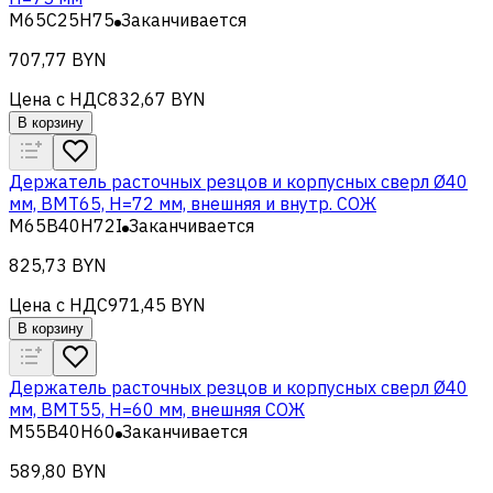
M65C25H75
Заканчивается
707,77 BYN
Цена с НДС
832,67 BYN
В корзину
Держатель расточных резцов и корпусных сверл Ø40
мм, BMT65, H=72 мм, внешняя и внутр. СОЖ
M65B40H72I
Заканчивается
825,73 BYN
Цена с НДС
971,45 BYN
В корзину
Держатель расточных резцов и корпусных сверл Ø40
мм, BMT55, H=60 мм, внешняя СОЖ
M55B40H60
Заканчивается
589,80 BYN