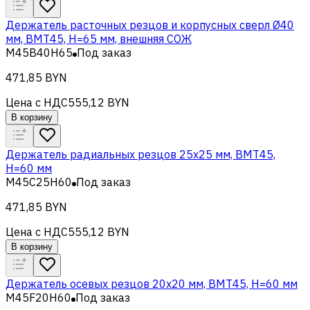
Держатель расточных резцов и корпусных сверл Ø40
мм, BMT45, H=65 мм, внешняя СОЖ
M45B40H65
Под заказ
471,85 BYN
Цена с НДС
555,12 BYN
В корзину
Держатель радиальных резцов 25х25 мм, BMT45,
H=60 мм
M45C25H60
Под заказ
471,85 BYN
Цена с НДС
555,12 BYN
В корзину
Держатель осевых резцов 20х20 мм, BMT45, H=60 мм
M45F20H60
Под заказ