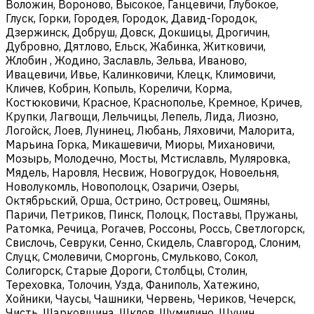
Воложин, Вороново, Высокое, Ганцевичи, Глубокое,
Глуск, Горки, Городея, Городок, Давид-Городок,
Дзержинск, Добруш, Довск, Докшицы, Дрогичин,
Дубровно, Дятлово, Ельск, Жабинка, Житковичи,
Жлобин , Жодино, Заславль, Зельва, Иваново,
Ивацевичи, Ивье, Калинковичи, Клецк, Климовичи,
Кличев, Кобрин, Копыль, Кореличи, Корма,
Костюковичи, Красное, Краснополье, Кремное, Кричев,
Крупки, Лагвощи, Лельчицы, Лепель, Лида, Лиозно,
Логойск, Лоев, Лунинец, Любань, Ляховичи, Малорита,
Марьина Горка, Микашевичи, Миоры, Михановичи,
Мозырь, Молодечно, Мосты, Мстиславль, Муляровка,
Мядель, Наровля, Несвиж, Новогрудок, Новоельня,
Новолукомль, Новополоцк, Озаричи, Озеры,
Октябрьский, Орша, Острино, Островец, Ошмяны,
Паричи, Петриков, Пинск, Полоцк, Поставы, Пружаны,
Ратомка, Речица, Рогачев, Россоны, Россь, Светлогорск,
Свислочь, Севруки, Сенно, Скидель, Славгород, Слоним,
Слуцк, Смолевичи, Сморгонь, Смульково, Сокол,
Солигорск, Старые Дороги, Столбцы, Столин,
Тереховка, Толочин, Узда, Фаниполь, Хатежино,
Хойники, Чаусы, Чашники, Червень, Чериков, Чечерск,
Чисть, Шарковщина, Шклов, Шумилино, Щучин.