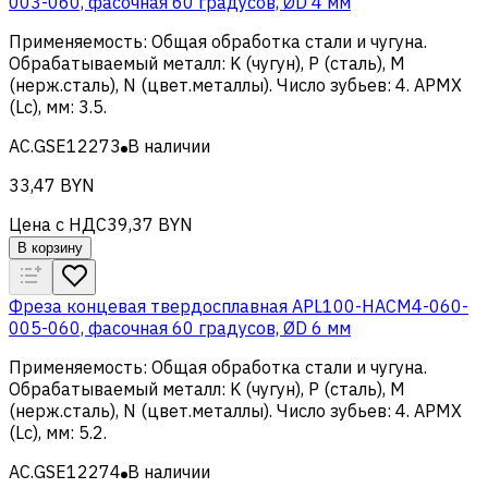
003-060, фасочная 60 градусов, ØD 4 мм
Применяемость
:
Общая обработка стали и чугуна
.
Обрабатываемый металл
:
K (чугун), Р (сталь), M
(нерж.сталь), N (цвет.металлы)
.
Число зубьев
:
4
.
APMX
(Lc), мм
:
3.5
.
AC.GSE12273
В наличии
33,47 BYN
Цена с НДС
39,37 BYN
В корзину
Фреза концевая твердосплавная APL100-HACM4-060-
005-060, фасочная 60 градусов, ØD 6 мм
Применяемость
:
Общая обработка стали и чугуна
.
Обрабатываемый металл
:
K (чугун), Р (сталь), M
(нерж.сталь), N (цвет.металлы)
.
Число зубьев
:
4
.
APMX
(Lc), мм
:
5.2
.
AC.GSE12274
В наличии