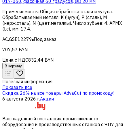
017-060, фасочная 60 градусов, ØD 20 мм
Применяемость
:
Общая обработка стали и чугуна
.
Обрабатываемый металл
:
K (чугун), Р (сталь), M
(нерж.сталь), N (цвет.металлы)
.
Число зубьев
:
4
.
APMX
(Lc), мм
:
17.4
.
AC.GSE12279
Под заказ
707,57 BYN
Цена с НДС
832,44 BYN
В корзину
Полезная информация
Показать все
Скидка 26% на все товары AdvaCut по промокоду!
6 августа 2026 г.
Акции
Ваш надежный поставщик промышленного
оборудования и производственных станков с ЧПУ для