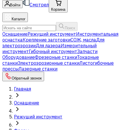
Смотрел
Войти
Корзина
Каталог
Поиск
Оснащение
Режущий инструмент
Инструментальная
оснастка
Крепление заготовки
СОЖ, масла
Для
электроэрозии
Для лазера
Измерительный
инструмент
Гибочный инструмент
Запчасти
Оборудование
Фрезерные станки
Токарные
станки
Электроэрозионные станки
Листогибочные
прессы
Лазерные станки
Обратный звонок
Главная
Оснащение
Режущий инструмент