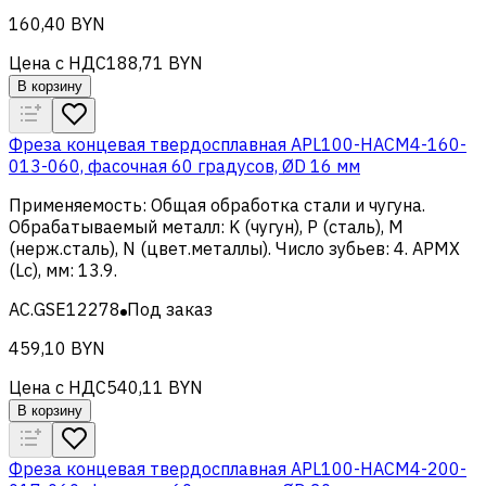
160,40 BYN
Цена с НДС
188,71 BYN
В корзину
Фреза концевая твердосплавная APL100-HACM4-160-
013-060, фасочная 60 градусов, ØD 16 мм
Применяемость
:
Общая обработка стали и чугуна
.
Обрабатываемый металл
:
K (чугун), Р (сталь), M
(нерж.сталь), N (цвет.металлы)
.
Число зубьев
:
4
.
APMX
(Lc), мм
:
13.9
.
AC.GSE12278
Под заказ
459,10 BYN
Цена с НДС
540,11 BYN
В корзину
Фреза концевая твердосплавная APL100-HACM4-200-