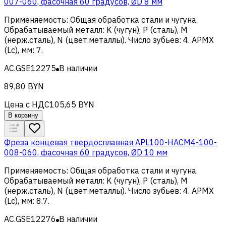
007-060, фасочная 60 градусов, ØD 8 мм
Применяемость
:
Общая обработка стали и чугуна
.
Обрабатываемый металл
:
K (чугун), Р (сталь), M
(нерж.сталь), N (цвет.металлы)
.
Число зубьев
:
4
.
APMX
(Lc), мм
:
7
.
AC.GSE12275
В наличии
89,80 BYN
Цена с НДС
105,65 BYN
В корзину
Фреза концевая твердосплавная APL100-HACM4-100-
008-060, фасочная 60 градусов, ØD 10 мм
Применяемость
:
Общая обработка стали и чугуна
.
Обрабатываемый металл
:
K (чугун), Р (сталь), M
(нерж.сталь), N (цвет.металлы)
.
Число зубьев
:
4
.
APMX
(Lc), мм
:
8.7
.
AC.GSE12276
В наличии