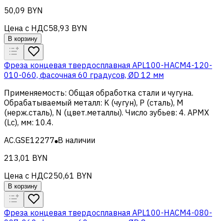
50,09 BYN
Цена с НДС
58,93 BYN
В корзину
Фреза концевая твердосплавная APL100-HACM4-120-
010-060, фасочная 60 градусов, ØD 12 мм
Применяемость
:
Общая обработка стали и чугуна
.
Обрабатываемый металл
:
K (чугун), Р (сталь), M
(нерж.сталь), N (цвет.металлы)
.
Число зубьев
:
4
.
APMX
(Lc), мм
:
10.4
.
AC.GSE12277
В наличии
213,01 BYN
Цена с НДС
250,61 BYN
В корзину
Фреза концевая твердосплавная APL100-HACM4-080-