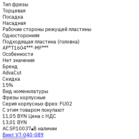
Тип фрезы
Торцевая
Посадка
Насадная
Рабочие стороны режущей пластины
Односторонняя
Подходящая пластина (головка)
AP*T1604***-MF***
Особенности
Нет значения
Бренд
AdvaCut
Скидка
15%
Вид номенклатуры
Фрезы корпусные
Серия корпусных фрез
:
FU02
С этим товаром покупают
11,05 BYN
Цена с НДС
13,01 BYN
AC.SP.10037
В наличии
Винт VT-040-089