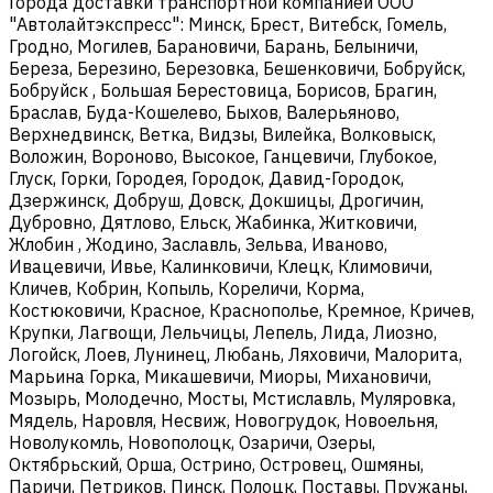
Города доставки транспортной компанией ООО
"Автолайтэкспресс": Минск, Брест, Витебск, Гомель,
Гродно, Могилев, Барановичи, Барань, Белыничи,
Береза, Березино, Березовка, Бешенковичи, Бобруйск,
Бобруйск , Большая Берестовица, Борисов, Брагин,
Браслав, Буда-Кошелево, Быхов, Валерьяново,
Верхнедвинск, Ветка, Видзы, Вилейка, Волковыск,
Воложин, Вороново, Высокое, Ганцевичи, Глубокое,
Глуск, Горки, Городея, Городок, Давид-Городок,
Дзержинск, Добруш, Довск, Докшицы, Дрогичин,
Дубровно, Дятлово, Ельск, Жабинка, Житковичи,
Жлобин , Жодино, Заславль, Зельва, Иваново,
Ивацевичи, Ивье, Калинковичи, Клецк, Климовичи,
Кличев, Кобрин, Копыль, Кореличи, Корма,
Костюковичи, Красное, Краснополье, Кремное, Кричев,
Крупки, Лагвощи, Лельчицы, Лепель, Лида, Лиозно,
Логойск, Лоев, Лунинец, Любань, Ляховичи, Малорита,
Марьина Горка, Микашевичи, Миоры, Михановичи,
Мозырь, Молодечно, Мосты, Мстиславль, Муляровка,
Мядель, Наровля, Несвиж, Новогрудок, Новоельня,
Новолукомль, Новополоцк, Озаричи, Озеры,
Октябрьский, Орша, Острино, Островец, Ошмяны,
Паричи, Петриков, Пинск, Полоцк, Поставы, Пружаны,