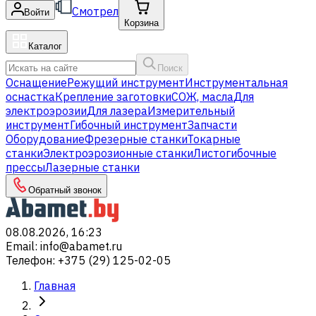
Смотрел
Войти
Корзина
Каталог
Поиск
Оснащение
Режущий инструмент
Инструментальная
оснастка
Крепление заготовки
СОЖ, масла
Для
электроэрозии
Для лазера
Измерительный
инструмент
Гибочный инструмент
Запчасти
Оборудование
Фрезерные станки
Токарные
станки
Электроэрозионные станки
Листогибочные
прессы
Лазерные станки
Обратный звонок
08.08.2026, 16:23
Email
:
info@abamet.ru
Телефон
:
+375 (29) 125-02-05
Главная