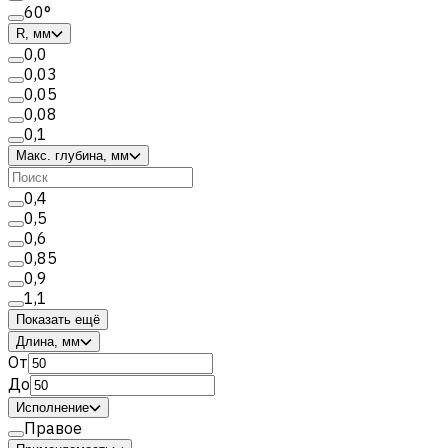
60°
R, мм
0,0
0,03
0,05
0,08
0,1
Макс. глубина, мм
0,4
0,5
0,6
0,85
0,9
1,1
Показать ещё
Длина, мм
От
До
Исполнение
Правое