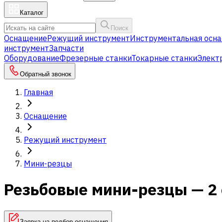
Каталог
Поиск
Оснащение
Режущий инструмент
Инструментальная осна
инструмент
Запчасти
Оборудование
Фрезерные станки
Токарные станки
Элект
Обратный звонок
Главная
Оснащение
Режущий инструмент
Мини-резцы
Резьбовые мини-резцы — 2
Заявка на подбор оснащения