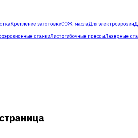
стка
Крепление заготовки
СОЖ, масла
Для электроэрозии
Д
роэрозионные станки
Листогибочные прессы
Лазерные ст
 страница