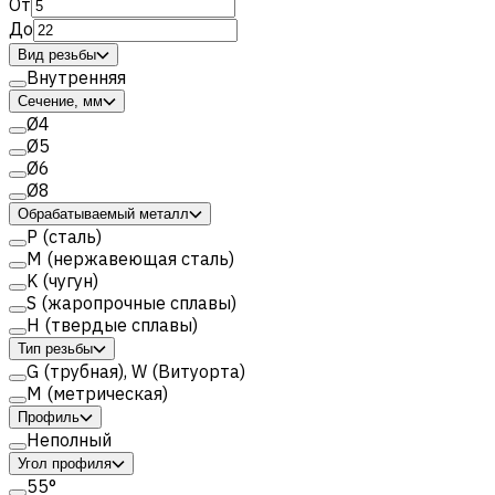
От
До
Вид резьбы
Внутренняя
Сечение, мм
Ø4
Ø5
Ø6
Ø8
Обрабатываемый металл
Р (сталь)
M (нержавеющая сталь)
K (чугун)
S (жаропрочные сплавы)
H (твердые сплавы)
Тип резьбы
G (трубная), W (Витуорта)
M (метрическая)
Профиль
Неполный
Угол профиля
55°