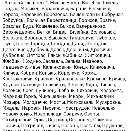
"Автолайтэкспресс": Минск, Брест, Витебск, Гомель,
Гродно, Могилев, Барановичи, Барань, Белыничи,
Береза, Березино, Березовка, Бешенковичи, Бобруйск,
Бобруйск , Большая Берестовица, Борисов, Брагин,
Браслав, Буда-Кошелево, Быхов, Валерьяново,
Верхнедвинск, Ветка, Видзы, Вилейка, Волковыск,
Воложин, Вороново, Высокое, Ганцевичи, Глубокое,
Глуск, Горки, Городея, Городок, Давид-Городок,
Дзержинск, Добруш, Довск, Докшицы, Дрогичин,
Дубровно, Дятлово, Ельск, Жабинка, Житковичи,
Жлобин , Жодино, Заславль, Зельва, Иваново,
Ивацевичи, Ивье, Калинковичи, Клецк, Климовичи,
Кличев, Кобрин, Копыль, Кореличи, Корма,
Костюковичи, Красное, Краснополье, Кремное, Кричев,
Крупки, Лагвощи, Лельчицы, Лепель, Лида, Лиозно,
Логойск, Лоев, Лунинец, Любань, Ляховичи, Малорита,
Марьина Горка, Микашевичи, Миоры, Михановичи,
Мозырь, Молодечно, Мосты, Мстиславль, Муляровка,
Мядель, Наровля, Несвиж, Новогрудок, Новоельня,
Новолукомль, Новополоцк, Озаричи, Озеры,
Октябрьский, Орша, Острино, Островец, Ошмяны,
Паричи, Петриков, Пинск, Полоцк, Поставы, Пружаны,