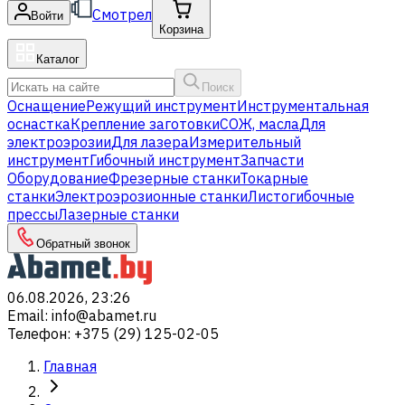
Смотрел
Войти
Корзина
Каталог
Поиск
Оснащение
Режущий инструмент
Инструментальная
оснастка
Крепление заготовки
СОЖ, масла
Для
электроэрозии
Для лазера
Измерительный
инструмент
Гибочный инструмент
Запчасти
Оборудование
Фрезерные станки
Токарные
станки
Электроэрозионные станки
Листогибочные
прессы
Лазерные станки
Обратный звонок
06.08.2026, 23:26
Email
:
info@abamet.ru
Телефон
:
+375 (29) 125-02-05
Главная