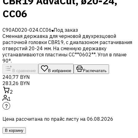
CBR19 AdvaCut, ø20-24,
CC06
C90AD020-024.CC06
Под заказ
Сменная державка для черновой двухрезцовой
расточной головки CBR19, с диапазоном растачивания
отверстий 20-24 мм. На сменную державку
устанавливаются пластины CC**0602**. Угол в плане
90°.
В сравнение
В избранное
Распечатать
240,77 BYN
283,26 BYN
2
1
Цена рассчитана по прайс листу на
06.08.2026
В корзину