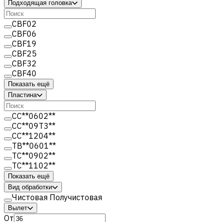
Подходящая головка
CBF02
CBF06
CBF19
CBF25
CBF32
CBF40
Показать ещё
Пластина
CC**0602**
CC**09T3**
CC**1204**
TB**0601**
TC**0902**
TC**1102**
Показать ещё
Вид обработки
Чистовая Получистовая
Вылет
От