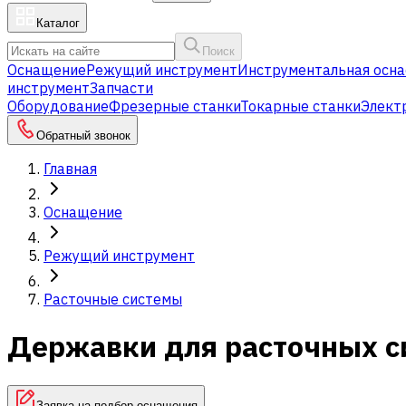
Каталог
Поиск
Оснащение
Режущий инструмент
Инструментальная осна
инструмент
Запчасти
Оборудование
Фрезерные станки
Токарные станки
Элект
Обратный звонок
Главная
Оснащение
Режущий инструмент
Расточные системы
Державки для расточных с
Заявка на подбор оснащения