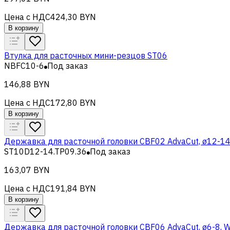
Цена с НДС
424,30 BYN
В корзину
Втулка для расточных мини-резцов ST06
NBFC10-6
Под заказ
146,88 BYN
Цена с НДС
172,80 BYN
В корзину
Державка для расточной головки CBF02 AdvaCut, ø12-14
ST10D12-14.TP09.36
Под заказ
163,07 BYN
Цена с НДС
191,84 BYN
В корзину
Державка для расточной головки CBF06 AdvaCut, ø6-8, 