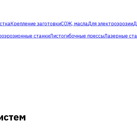
стка
Крепление заготовки
СОЖ, масла
Для электроэрозии
Д
роэрозионные станки
Листогибочные прессы
Лазерные ст
истем