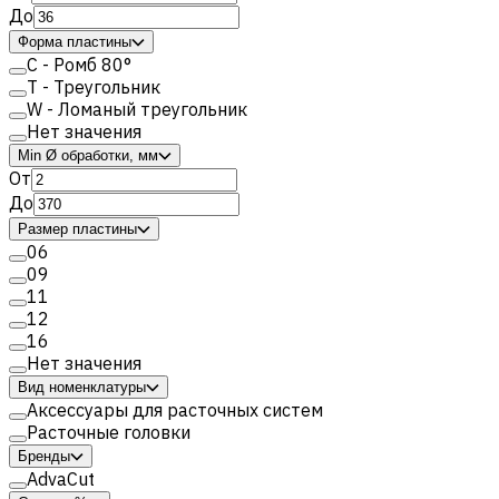
До
Форма пластины
C - Ромб 80°
T - Треугольник
W - Ломаный треугольник
Нет значения
Min Ø обработки, мм
От
До
Размер пластины
06
09
11
12
16
Нет значения
Вид номенклатуры
Аксессуары для расточных систем
Расточные головки
Бренды
AdvaCut