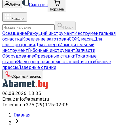
Смотрел
Войти
Корзина
Каталог
Поиск
Оснащение
Режущий инструмент
Инструментальная
оснастка
Крепление заготовки
СОЖ, масла
Для
электроэрозии
Для лазера
Измерительный
инструмент
Гибочный инструмент
Запчасти
Оборудование
Фрезерные станки
Токарные
станки
Электроэрозионные станки
Листогибочные
прессы
Лазерные станки
Обратный звонок
06.08.2026, 13:35
Email
:
info@abamet.ru
Телефон
:
+375 (29) 125-02-05
Главная