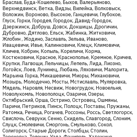
Браслав, Буда-Кошелево, Быхов, Валерьяново,
Верхнедвинск, Ветка, Видзы, Вилейка, Волковыск,
Воложин, Вороново, Высокое, Ганцевичи, Глубокое,
Глуск, Горки, Городея, Городок, Давид-Городок,
Дзержинск, Добруш, Довск, Докшицы, Дрогичин,
Дубровно, Дятлово, Ельск, Жабинка, Житковичи,
Жлобин , Жодино, Заславль, Зельва, Иваново,
Ивацевичи, Ивье, Калинковичи, Клецк, Климовичи,
Кличев, Кобрин, Копыль, Кореличи, Корма,
Костюковичи, Красное, Краснополье, Кремное, Кричев,
Крупки, Лагвощи, Лельчицы, Лепель, Лида, Лиозно,
Логойск, Лоев, Лунинец, Любань, Ляховичи, Малорита,
Марьина Горка, Микашевичи, Миоры, Михановичи,
Мозырь, Молодечно, Мосты, Мстиславль, Муляровка,
Мядель, Наровля, Несвиж, Новогрудок, Новоельня,
Новолукомль, Новополоцк, Озаричи, Озеры,
Октябрьский, Орша, Острино, Островец, Ошмяны,
Паричи, Петриков, Пинск, Полоцк, Поставы, Пружаны,
Ратомка, Речица, Рогачев, Россоны, Россь, Светлогорск,
Свислочь, Севруки, Сенно, Скидель, Славгород, Слоним,
Слуцк, Смолевичи, Сморгонь, Смульково, Сокол,
Солигорск, Старые Дороги, Столбцы, Столин,
Тереховка, Толочин, Узда, Фаниполь, Хатежино,