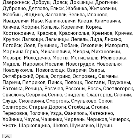
Дзержинск, Добруш, Довск, Докшицы, Дрогичин,
Дубровно, Дятлово, Ельск, Жабинка, Житковичи,
Жлобин , Жодино, Заславль, Зельва, Иваново,
Ивацевичи, Ивье, Калинковичи, Клецк, Климовичи,
Кличев, Кобрин, Копыль, Кореличи, Корма,
Костюковичи, Красное, Краснополье, Кремное, Кричев,
Крупки, Лагвощи, Лельчицы, Лепель, Лида, Лиозно,
Логойск, Лоев, Лунинец, Любань, Ляховичи, Малорита,
Марьина Горка, Микашевичи, Миоры, Михановичи,
Мозырь, Молодечно, Мосты, Мстиславль, Муляровка,
Мядель, Наровля, Несвиж, Новогрудок, Новоельня,
Новолукомль, Новополоцк, Озаричи, Озеры,
Октябрьский, Орша, Острино, Островец, Ошмяны,
Паричи, Петриков, Пинск, Полоцк, Поставы, Пружаны,
Ратомка, Речица, Рогачев, Россоны, Россь, Светлогорск,
Свислочь, Севруки, Сенно, Скидель, Славгород, Слоним,
Слуцк, Смолевичи, Сморгонь, Смульково, Сокол,
Солигорск, Старые Дороги, Столбцы, Столин,
Тереховка, Толочин, Узда, Фаниполь, Хатежино,
Хойники, Чаусы, Чашники, Червень, Чериков, Чечерск,
Чисть, Шарковщина, Шклов, Шумилино, Щучин.