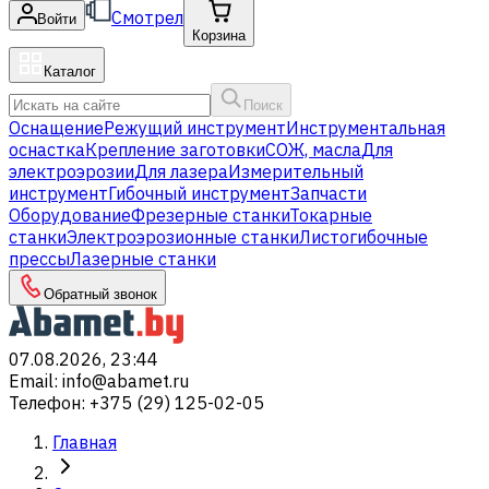
Смотрел
Войти
Корзина
Каталог
Поиск
Оснащение
Режущий инструмент
Инструментальная
оснастка
Крепление заготовки
СОЖ, масла
Для
электроэрозии
Для лазера
Измерительный
инструмент
Гибочный инструмент
Запчасти
Оборудование
Фрезерные станки
Токарные
станки
Электроэрозионные станки
Листогибочные
прессы
Лазерные станки
Обратный звонок
07.08.2026, 23:44
Email
:
info@abamet.ru
Телефон
:
+375 (29) 125-02-05
Главная