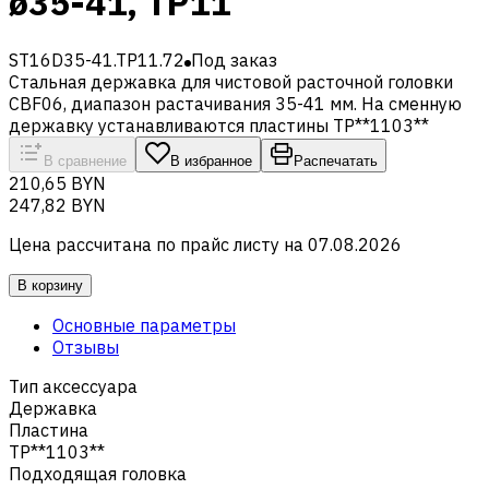
ø35-41, TP11
ST16D35-41.TP11.72
Под заказ
Стальная державка для чистовой расточной головки
CBF06, диапазон растачивания 35-41 мм. На сменную
державку устанавливаются пластины TP**1103**
В сравнение
В избранное
Распечатать
210,65 BYN
247,82 BYN
Цена рассчитана по прайс листу на
07.08.2026
В корзину
Основные параметры
Отзывы
Тип аксессуара
Державка
Пластина
TP**1103**
Подходящая головка