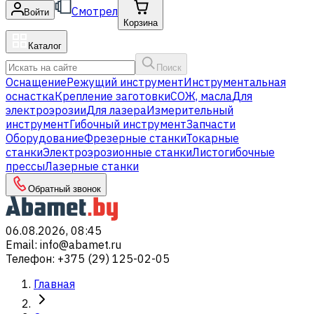
Смотрел
Войти
Корзина
Каталог
Поиск
Оснащение
Режущий инструмент
Инструментальная
оснастка
Крепление заготовки
СОЖ, масла
Для
электроэрозии
Для лазера
Измерительный
инструмент
Гибочный инструмент
Запчасти
Оборудование
Фрезерные станки
Токарные
станки
Электроэрозионные станки
Листогибочные
прессы
Лазерные станки
Обратный звонок
06.08.2026, 08:45
Email
:
info@abamet.ru
Телефон
:
+375 (29) 125-02-05
Главная