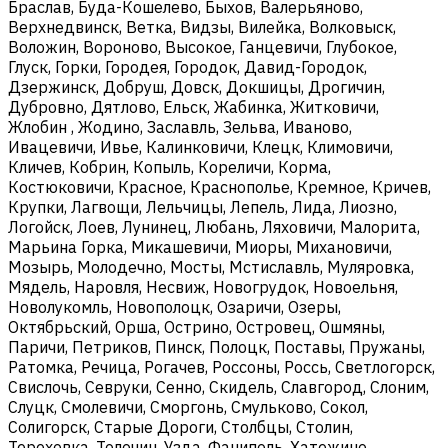
Браслав, Буда-Кошелево, Быхов, Валерьяново,
Верхнедвинск, Ветка, Видзы, Вилейка, Волковыск,
Воложин, Вороново, Высокое, Ганцевичи, Глубокое,
Глуск, Горки, Городея, Городок, Давид-Городок,
Дзержинск, Добруш, Довск, Докшицы, Дрогичин,
Дубровно, Дятлово, Ельск, Жабинка, Житковичи,
Жлобин , Жодино, Заславль, Зельва, Иваново,
Ивацевичи, Ивье, Калинковичи, Клецк, Климовичи,
Кличев, Кобрин, Копыль, Кореличи, Корма,
Костюковичи, Красное, Краснополье, Кремное, Кричев,
Крупки, Лагвощи, Лельчицы, Лепель, Лида, Лиозно,
Логойск, Лоев, Лунинец, Любань, Ляховичи, Малорита,
Марьина Горка, Микашевичи, Миоры, Михановичи,
Мозырь, Молодечно, Мосты, Мстиславль, Муляровка,
Мядель, Наровля, Несвиж, Новогрудок, Новоельня,
Новолукомль, Новополоцк, Озаричи, Озеры,
Октябрьский, Орша, Острино, Островец, Ошмяны,
Паричи, Петриков, Пинск, Полоцк, Поставы, Пружаны,
Ратомка, Речица, Рогачев, Россоны, Россь, Светлогорск,
Свислочь, Севруки, Сенно, Скидель, Славгород, Слоним,
Слуцк, Смолевичи, Сморгонь, Смульково, Сокол,
Солигорск, Старые Дороги, Столбцы, Столин,
Тереховка, Толочин, Узда, Фаниполь, Хатежино,