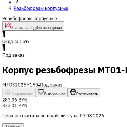
Резьбофрезы корпусные
Резьбофрезы корпусные
Заявка на подбор оснащения
Скидка 15%
Под заказ
Корпус резьбофрезы MT01-
MTD31C25H150
Под заказ
В сравнение
В избранное
Распечатать
283,06 BYN
333,01 BYN
Цена рассчитана по прайс листу на
07.08.2026
В корзину