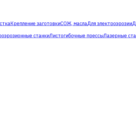
стка
Крепление заготовки
СОЖ, масла
Для электроэрозии
Д
роэрозионные станки
Листогибочные прессы
Лазерные ст