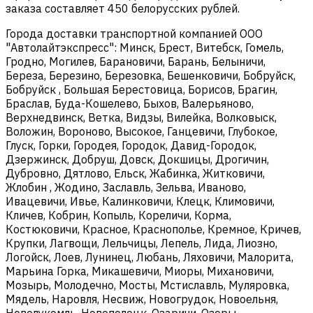
заказа составляет 450 белорусских рублей.
Города доставки транспортной компанией ООО
"Автолайтэкспресс": Минск, Брест, Витебск, Гомель,
Гродно, Могилев, Барановичи, Барань, Белыничи,
Береза, Березино, Березовка, Бешенковичи, Бобруйск,
Бобруйск , Большая Берестовица, Борисов, Брагин,
Браслав, Буда-Кошелево, Быхов, Валерьяново,
Верхнедвинск, Ветка, Видзы, Вилейка, Волковыск,
Воложин, Вороново, Высокое, Ганцевичи, Глубокое,
Глуск, Горки, Городея, Городок, Давид-Городок,
Дзержинск, Добруш, Довск, Докшицы, Дрогичин,
Дубровно, Дятлово, Ельск, Жабинка, Житковичи,
Жлобин , Жодино, Заславль, Зельва, Иваново,
Ивацевичи, Ивье, Калинковичи, Клецк, Климовичи,
Кличев, Кобрин, Копыль, Кореличи, Корма,
Костюковичи, Красное, Краснополье, Кремное, Кричев,
Крупки, Лагвощи, Лельчицы, Лепель, Лида, Лиозно,
Логойск, Лоев, Лунинец, Любань, Ляховичи, Малорита,
Марьина Горка, Микашевичи, Миоры, Михановичи,
Мозырь, Молодечно, Мосты, Мстиславль, Муляровка,
Мядель, Наровля, Несвиж, Новогрудок, Новоельня,
Новолукомль, Новополоцк, Озаричи, Озеры,