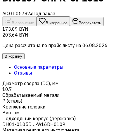
AC.GII05787
Под заказ
В сравнение
В избранное
Распечатать
173,09 BYN
203,64 BYN
Цена рассчитана по прайс листу на
06.08.2026
В корзину
Основные параметры
Отзывы
Диаметр сверла (DC), мм
10.7
Обрабатываемый металл
Р (сталь)
Крепление головки
Винтом
Подходящий корпус (державка)
DH01-0105D…-W16DH0109
Материал режущего инструмента