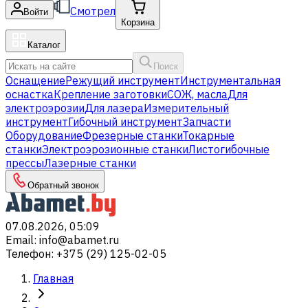
Смотрел
Войти
Корзина
Каталог
Поиск
Оснащение
Режущий инструмент
Инструментальная
оснастка
Крепление заготовки
СОЖ, масла
Для
электроэрозии
Для лазера
Измерительный
инструмент
Гибочный инструмент
Запчасти
Оборудование
Фрезерные станки
Токарные
станки
Электроэрозионные станки
Листогибочные
прессы
Лазерные станки
Обратный звонок
07.08.2026, 05:09
Email
:
info@abamet.ru
Телефон
:
+375 (29) 125-02-05
Главная