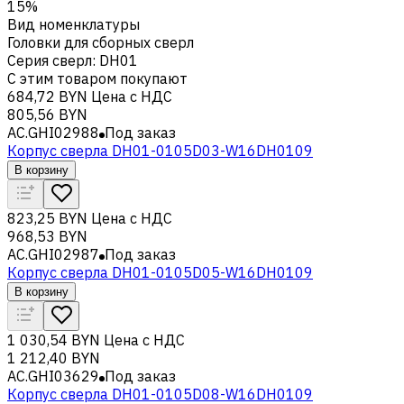
15%
Вид номенклатуры
Головки для сборных сверл
Серия сверл
:
DH01
С этим товаром покупают
684,72 BYN
Цена с НДС
805,56 BYN
AC.GHI02988
Под заказ
Корпус сверла DH01-0105D03-W16DH0109
В корзину
823,25 BYN
Цена с НДС
968,53 BYN
AC.GHI02987
Под заказ
Корпус сверла DH01-0105D05-W16DH0109
В корзину
1 030,54 BYN
Цена с НДС
1 212,40 BYN
AC.GHI03629
Под заказ
Корпус сверла DH01-0105D08-W16DH0109