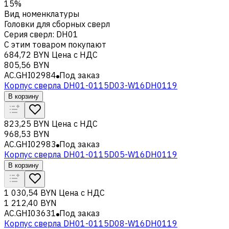
15%
Вид номенклатуры
Головки для сборных сверл
Серия сверл
:
DH01
С этим товаром покупают
684,72 BYN
Цена с НДС
805,56 BYN
AC.GHI02984
Под заказ
Корпус сверла DH01-0115D03-W16DH0119
В корзину
823,25 BYN
Цена с НДС
968,53 BYN
AC.GHI02983
Под заказ
Корпус сверла DH01-0115D05-W16DH0119
В корзину
1 030,54 BYN
Цена с НДС
1 212,40 BYN
AC.GHI03631
Под заказ
Корпус сверла DH01-0115D08-W16DH0119