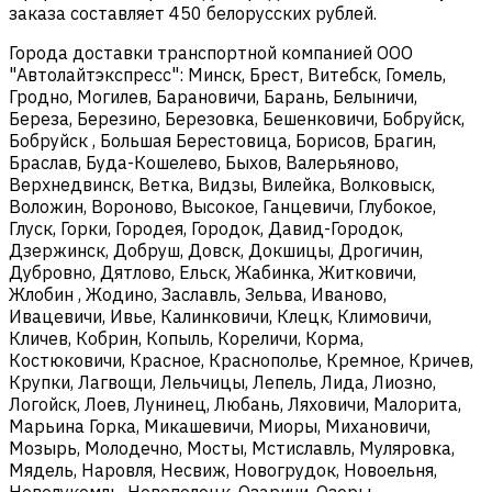
заказа составляет 450 белорусских рублей.
Города доставки транспортной компанией ООО
"Автолайтэкспресс": Минск, Брест, Витебск, Гомель,
Гродно, Могилев, Барановичи, Барань, Белыничи,
Береза, Березино, Березовка, Бешенковичи, Бобруйск,
Бобруйск , Большая Берестовица, Борисов, Брагин,
Браслав, Буда-Кошелево, Быхов, Валерьяново,
Верхнедвинск, Ветка, Видзы, Вилейка, Волковыск,
Воложин, Вороново, Высокое, Ганцевичи, Глубокое,
Глуск, Горки, Городея, Городок, Давид-Городок,
Дзержинск, Добруш, Довск, Докшицы, Дрогичин,
Дубровно, Дятлово, Ельск, Жабинка, Житковичи,
Жлобин , Жодино, Заславль, Зельва, Иваново,
Ивацевичи, Ивье, Калинковичи, Клецк, Климовичи,
Кличев, Кобрин, Копыль, Кореличи, Корма,
Костюковичи, Красное, Краснополье, Кремное, Кричев,
Крупки, Лагвощи, Лельчицы, Лепель, Лида, Лиозно,
Логойск, Лоев, Лунинец, Любань, Ляховичи, Малорита,
Марьина Горка, Микашевичи, Миоры, Михановичи,
Мозырь, Молодечно, Мосты, Мстиславль, Муляровка,
Мядель, Наровля, Несвиж, Новогрудок, Новоельня,
Новолукомль, Новополоцк, Озаричи, Озеры,