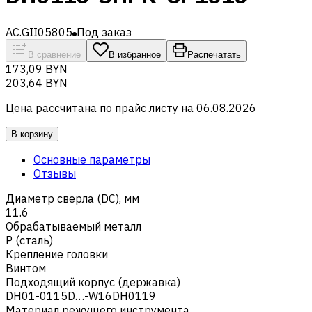
AC.GII05805
Под заказ
В сравнение
В избранное
Распечатать
173,09 BYN
203,64 BYN
Цена рассчитана по прайс листу на
06.08.2026
В корзину
Основные параметры
Отзывы
Диаметр сверла (DC), мм
11.6
Обрабатываемый металл
Р (сталь)
Крепление головки
Винтом
Подходящий корпус (державка)
DH01-0115D…-W16DH0119
Материал режущего инструмента