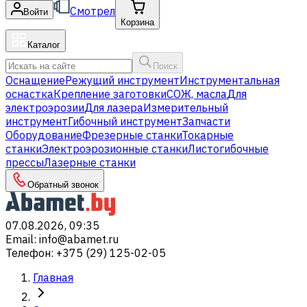
Смотрел
Войти
Корзина
Каталог
Поиск
Оснащение
Режущий инструмент
Инструментальная
оснастка
Крепление заготовки
СОЖ, масла
Для
электроэрозии
Для лазера
Измерительный
инструмент
Гибочный инструмент
Запчасти
Оборудование
Фрезерные станки
Токарные
станки
Электроэрозионные станки
Листогибочные
прессы
Лазерные станки
Обратный звонок
07.08.2026, 09:35
Email
:
info@abamet.ru
Телефон
:
+375 (29) 125-02-05
Главная