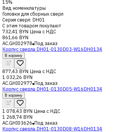
15%
Вид номенклатуры
Головки для сборных сверл
Серия сверл
:
DH01
С этим товаром покупают
732,41 BYN
Цена с НДС
861,66 BYN
AC.GHI02978
Под заказ
Корпус сверла DH01-0130D03-W16DH0134
В корзину
877,43 BYN
Цена с НДС
1 032,26 BYN
AC.GHI02977
Под заказ
Корпус сверла DH01-0130D05-W16DH0134
В корзину
1 078,43 BYN
Цена с НДС
1 268,74 BYN
AC.GHI03626
Под заказ
Корпус сверла DH01-0130D08-W16DH0134