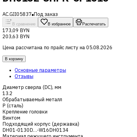
AC.GII05837
Под заказ
В сравнение
В избранное
Распечатать
173,09 BYN
203,63 BYN
Цена рассчитана по прайс листу на
05.08.2026
В корзину
Основные параметры
Отзывы
Диаметр сверла (DC), мм
13.2
Обрабатываемый металл
Р (сталь)
Крепление головки
Винтом
Подходящий корпус (державка)
DH01-0130D…-W16DH0134
Материал режущего инструмента