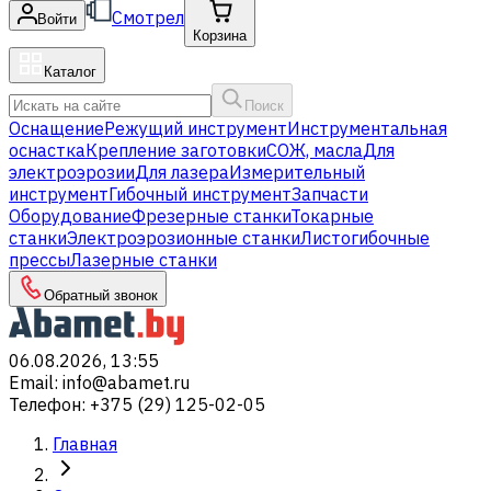
Смотрел
Войти
Корзина
Каталог
Поиск
Оснащение
Режущий инструмент
Инструментальная
оснастка
Крепление заготовки
СОЖ, масла
Для
электроэрозии
Для лазера
Измерительный
инструмент
Гибочный инструмент
Запчасти
Оборудование
Фрезерные станки
Токарные
станки
Электроэрозионные станки
Листогибочные
прессы
Лазерные станки
Обратный звонок
06.08.2026, 13:55
Email
:
info@abamet.ru
Телефон
:
+375 (29) 125-02-05
Главная