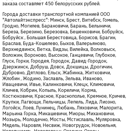
заказа составляет 450 белорусских рублей.
Города доставки транспортной компанией ООО
"Автолайтэкспресс": Минск, Брест, Витебск, Гомель,
Гродно, Могилев, Барановичи, Барань, Белыничи,
Береза, Березино, Березовка, Бешенковичи, Бобруйск,
Бобруйск , Большая Берестовица, Борисов, Брагин,
Браслав, Буда-Кошелево, Быхов, Валерьяново,
Верхнедвинск, Ветка, Видзы, Вилейка, Волковыск,
Воложин, Вороново, Высокое, Ганцевичи, Глубокое,
Глуск, Горки, Городея, Городок, Давид-Городок,
Дзержинск, Добруш, Довск, Докшицы, Дрогичин,
Дубровно, Дятлово, Ельск, Жабинка, Житковичи,
Жлобин , Жодино, Заславль, Зельва, Иваново,
Ивацевичи, Ивье, Калинковичи, Клецк, Климовичи,
Кличев, Кобрин, Копыль, Кореличи, Корма,
Костюковичи, Красное, Краснополье, Кремное, Кричев,
Крупки, Лагвощи, Лельчицы, Лепель, Лида, Лиозно,
Логойск, Лоев, Лунинец, Любань, Ляховичи, Малорита,
Марьина Горка, Микашевичи, Миоры, Михановичи,
Мозырь, Молодечно, Мосты, Мстиславль, Муляровка,
Мядель, Наровля, Несвиж, Новогрудок, Новоельня,
Новолукомль, Новополоцк, Озаричи, Озеры,