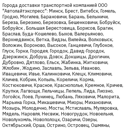
Города доставки транспортной компанией ООО
"Автолайтэкспресс": Минск, Брест, Витебск, Гомель,
Гродно, Могилев, Барановичи, Барань, Белыничи,
Береза, Березино, Березовка, Бешенковичи, Бобруйск,
Бобруйск , Большая Берестовица, Борисов, Брагин,
Браслав, Буда-Кошелево, Быхов, Валерьяново,
Верхнедвинск, Ветка, Видзы, Вилейка, Волковыск,
Воложин, Вороново, Высокое, Ганцевичи, Глубокое,
Глуск, Горки, Городея, Городок, Давид-Городок,
Дзержинск, Добруш, Довск, Докшицы, Дрогичин,
Дубровно, Дятлово, Ельск, Жабинка, Житковичи,
Жлобин , Жодино, Заславль, Зельва, Иваново,
Ивацевичи, Ивье, Калинковичи, Клецк, Климовичи,
Кличев, Кобрин, Копыль, Кореличи, Корма,
Костюковичи, Красное, Краснополье, Кремное, Кричев,
Крупки, Лагвощи, Лельчицы, Лепель, Лида, Лиозно,
Логойск, Лоев, Лунинец, Любань, Ляховичи, Малорита,
Марьина Горка, Микашевичи, Миоры, Михановичи,
Мозырь, Молодечно, Мосты, Мстиславль, Муляровка,
Мядель, Наровля, Несвиж, Новогрудок, Новоельня,
Новолукомль, Новополоцк, Озаричи, Озеры,
Октябрьский, Орша, Острино, Островец, Ошмяны,