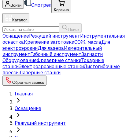
Смотрел
Войти
Корзина
Каталог
Поиск
Оснащение
Режущий инструмент
Инструментальная
оснастка
Крепление заготовки
СОЖ, масла
Для
электроэрозии
Для лазера
Измерительный
инструмент
Гибочный инструмент
Запчасти
Оборудование
Фрезерные станки
Токарные
станки
Электроэрозионные станки
Листогибочные
прессы
Лазерные станки
Обратный звонок
Главная
Оснащение
Режущий инструмент