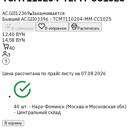
AC.GII12369
Заканчивается
Бывший AC.GII03396 - TCMT110204-MM-CC1025
В сравнение
В избранное
Распечатать
12,40 BYN
14,58 BYN
40
3
Цена рассчитана по прайс листу на
07.08.2026
40
шт.
-
Наро-Фоминск (Москва и Московская обл.)
- Центральный склад
В корзину