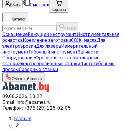
Смотрел
Войти
Корзина
Каталог
Поиск
Оснащение
Режущий инструмент
Инструментальная
оснастка
Крепление заготовки
СОЖ, масла
Для
электроэрозии
Для лазера
Измерительный
инструмент
Гибочный инструмент
Запчасти
Оборудование
Фрезерные станки
Токарные
станки
Электроэрозионные станки
Листогибочные
прессы
Лазерные станки
Обратный звонок
09.08.2026, 18:22
Email
:
info@abamet.ru
Телефон
:
+375 (29) 125-02-05
Главная