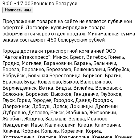
9:00 - 17:00
Звонок по Беларуси
Написать нам
Предложения товаров на сайте не является публичной
офертой. Договоры купли-продажи товара
оформляются через отдел продаж. Минимальная сумма
заказа составляет 450 белорусских рублей.
Города доставки транспортной компанией ООО
"Автолайтэкспресс": Минск, Брест, Витебск, Гомель,
Гродно, Могилев, Барановичи, Барань, Белыничи,
Береза, Березино, Березовка, Бешенковичи, Бобруйск,
Бобруйск , Большая Берестовица, Борисов, Брагин,
Браслав, Буда-Кошелево, Быхов, Валерьяново,
Верхнедвинск, Ветка, Видзы, Вилейка, Волковыск,
Воложин, Вороново, Высокое, Ганцевичи, Глубокое,
Глуск, Горки, Городея, Городок, Давид-Городок,
Дзержинск, Добруш, Довск, Докшицы, Дрогичин,
Дубровно, Дятлово, Ельск, Жабинка, Житковичи,
Жлобин , Жодино, Заславль, Зельва, Иваново,
Ивацевичи, Ивье, Калинковичи, Клецк, Климовичи,
Кличев, Кобрин, Копыль, Кореличи, Корма,
Костюковичи, Красное, Краснополье, Кремное, Кричев,