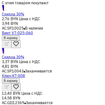
С этим товаром покупают
Скидка 30%
2,76 BYN
Цена с НДС
3,94 BYN
AC.SP.10025
В наличии
Винт VT-025-060
В корзину
Скидка 30%
3,37 BYN
Цена с НДС
4,81 BYN
AC.SP.10043
Заканчивается
Ключ KT-008
В корзину
12,40 BYN
Цена с НДС
14,58 BYN
AC.GII12369
Заканчивается