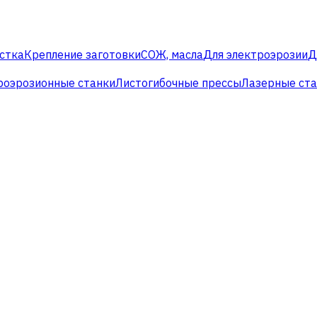
стка
Крепление заготовки
СОЖ, масла
Для электроэрозии
Д
роэрозионные станки
Листогибочные прессы
Лазерные ст