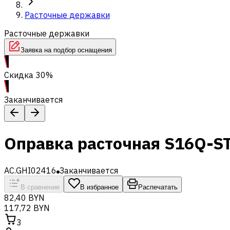
Расточные державки
Расточные державки
Заявка на подбор оснащения
Скидка 30%
Заканчивается
Оправка расточная S16Q-S
AC.GHI02416
Заканчивается
В сравнение
В избранное
Распечатать
82,40 BYN
117,72 BYN
3