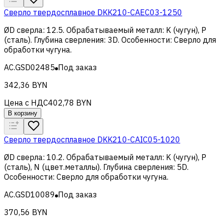
Сверло твердосплавное DKK210-CAEC03-1250
ØD сверла
:
12.5
.
Обрабатываемый металл
:
K (чугун), Р
(сталь)
.
Глубина сверления
:
3D
.
Особенности
:
Сверло для
обработки чугуна
.
AC.GSD02485
Под заказ
342,36 BYN
Цена с НДС
402,78 BYN
В корзину
Сверло твердосплавное DKK210-CAIC05-1020
ØD сверла
:
10.2
.
Обрабатываемый металл
:
K (чугун), Р
(сталь), N (цвет.металлы)
.
Глубина сверления
:
5D
.
Особенности
:
Сверло для обработки чугуна
.
AC.GSD10089
Под заказ
370,56 BYN