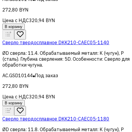
272,80 BYN
Цена с НДС
320,94 BYN
В корзину
Сверло твердосплавное DKK210-CAEC05-1140
ØD сверла
:
11.4
.
Обрабатываемый металл
:
K (чугун), Р
(сталь)
.
Глубина сверления
:
5D
.
Особенности
:
Сверло для
обработки чугуна
.
AC.GSD10144
Под заказ
272,80 BYN
Цена с НДС
320,94 BYN
В корзину
Сверло твердосплавное DKK210-CAEC05-1180
ØD сверла
:
11.8
.
Обрабатываемый металл
:
K (чугун), Р