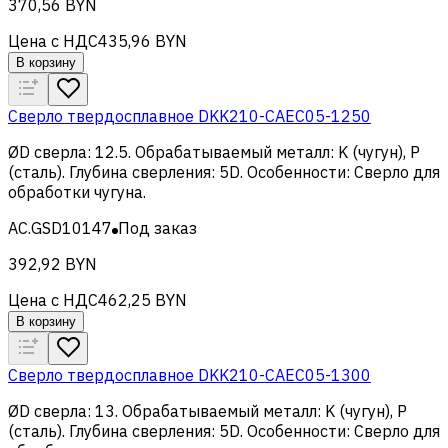
370,56 BYN
Цена с НДС
435,96 BYN
В корзину
Сверло твердосплавное DKK210-CAEC05-1250
ØD сверла
:
12.5
.
Обрабатываемый металл
:
K (чугун), Р
(сталь)
.
Глубина сверления
:
5D
.
Особенности
:
Сверло для
обработки чугуна
.
AC.GSD10147
Под заказ
392,92 BYN
Цена с НДС
462,25 BYN
В корзину
Сверло твердосплавное DKK210-CAEC05-1300
ØD сверла
:
13
.
Обрабатываемый металл
:
K (чугун), Р
(сталь)
.
Глубина сверления
:
5D
.
Особенности
:
Сверло для