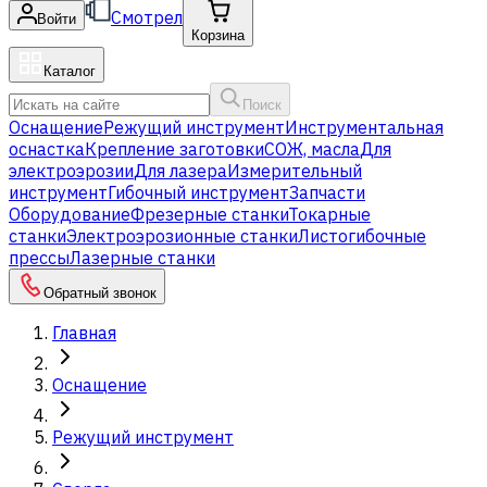
Смотрел
Войти
Корзина
Каталог
Поиск
Оснащение
Режущий инструмент
Инструментальная
оснастка
Крепление заготовки
СОЖ, масла
Для
электроэрозии
Для лазера
Измерительный
инструмент
Гибочный инструмент
Запчасти
Оборудование
Фрезерные станки
Токарные
станки
Электроэрозионные станки
Листогибочные
прессы
Лазерные станки
Обратный звонок
Главная
Оснащение
Режущий инструмент