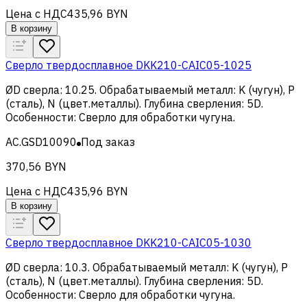
Цена с НДС
435,96 BYN
В корзину
Сверло твердосплавное DKK210-CAIC05-1025
ØD сверла
:
10.25
.
Обрабатываемый металл
:
K (чугун), Р
(сталь), N (цвет.металлы)
.
Глубина сверления
:
5D
.
Особенности
:
Сверло для обработки чугуна
.
AC.GSD10090
Под заказ
370,56 BYN
Цена с НДС
435,96 BYN
В корзину
Сверло твердосплавное DKK210-CAIC05-1030
ØD сверла
:
10.3
.
Обрабатываемый металл
:
K (чугун), Р
(сталь), N (цвет.металлы)
.
Глубина сверления
:
5D
.
Особенности
:
Сверло для обработки чугуна
.