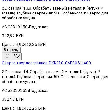
ØD сверла
:
13.8
.
Обрабатываемый металл
:
K (чугун), Р
(сталь)
.
Глубина сверления
:
5D
.
Особенности
:
Сверло для
обработки чугуна
.
AC.GSD10150
Под заказ
392,92 BYN
Цена с НДС
462,25 BYN
В корзину
Сверло твердосплавное DKK210-CAEC05-1400
ØD сверла
:
14
.
Обрабатываемый металл
:
K (чугун), Р
(сталь)
.
Глубина сверления
:
5D
.
Особенности
:
Сверло для
обработки чугуна
.
AC.GSD10151
Под заказ
392,92 BYN
Цена с НДС
462,25 BYN