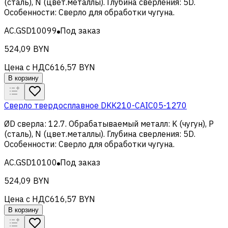
(сталь), N (цвет.металлы)
.
Глубина сверления
:
5D
.
Особенности
:
Сверло для обработки чугуна
.
AC.GSD10099
Под заказ
524,09 BYN
Цена с НДС
616,57 BYN
В корзину
Сверло твердосплавное DKK210-CAIC05-1270
ØD сверла
:
12.7
.
Обрабатываемый металл
:
K (чугун), Р
(сталь), N (цвет.металлы)
.
Глубина сверления
:
5D
.
Особенности
:
Сверло для обработки чугуна
.
AC.GSD10100
Под заказ
524,09 BYN
Цена с НДС
616,57 BYN
В корзину