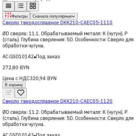
Фильтры
Сначала популярные
Сверло твердосплавное DKK210-CAEC05-1110
ØD сверла
:
11.1
.
Обрабатываемый металл
:
K (чугун), Р
(сталь)
.
Глубина сверления
:
5D
.
Особенности
:
Сверло для
обработки чугуна
.
AC.GSD10142
Под заказ
272,80 BYN
Цена с НДС
320,94 BYN
В корзину
Сверло твердосплавное DKK210-CAEC05-1120
ØD сверла
:
11.2
.
Обрабатываемый металл
:
K (чугун), Р
(сталь)
.
Глубина сверления
:
5D
.
Особенности
:
Сверло для
обработки чугуна
.
AC.GSD10143
Под заказ