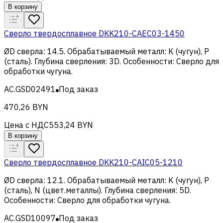
В корзину
Сверло твердосплавное DKK210-CAEC03-1450
ØD сверла
:
14.5
.
Обрабатываемый металл
:
K (чугун), Р
(сталь)
.
Глубина сверления
:
3D
.
Особенности
:
Сверло для
обработки чугуна
.
AC.GSD02491
Под заказ
470,26 BYN
Цена с НДС
553,24 BYN
В корзину
Сверло твердосплавное DKK210-CAIC05-1210
ØD сверла
:
12.1
.
Обрабатываемый металл
:
K (чугун), Р
(сталь), N (цвет.металлы)
.
Глубина сверления
:
5D
.
Особенности
:
Сверло для обработки чугуна
.
AC.GSD10097
Под заказ