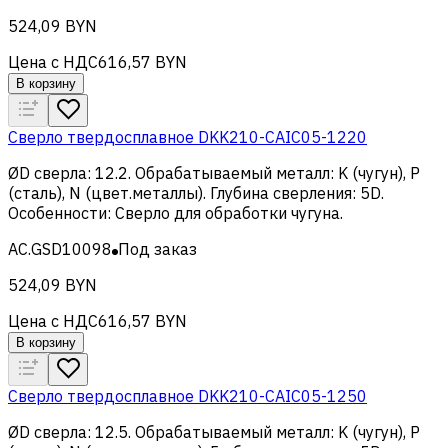
524,09 BYN
Цена с НДС
616,57 BYN
В корзину
Сверло твердосплавное DKK210-CAIC05-1220
ØD сверла
:
12.2
.
Обрабатываемый металл
:
K (чугун), Р
(сталь), N (цвет.металлы)
.
Глубина сверления
:
5D
.
Особенности
:
Сверло для обработки чугуна
.
AC.GSD10098
Под заказ
524,09 BYN
Цена с НДС
616,57 BYN
В корзину
Сверло твердосплавное DKK210-CAIC05-1250
ØD сверла
:
12.5
.
Обрабатываемый металл
:
K (чугун), Р