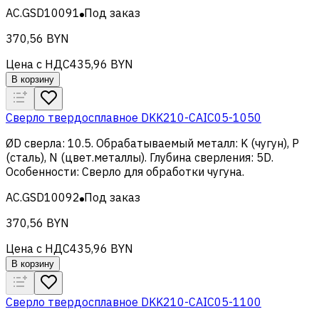
AC.GSD10091
Под заказ
370,56 BYN
Цена с НДС
435,96 BYN
В корзину
Сверло твердосплавное DKK210-CAIC05-1050
ØD сверла
:
10.5
.
Обрабатываемый металл
:
K (чугун), Р
(сталь), N (цвет.металлы)
.
Глубина сверления
:
5D
.
Особенности
:
Сверло для обработки чугуна
.
AC.GSD10092
Под заказ
370,56 BYN
Цена с НДС
435,96 BYN
В корзину
Сверло твердосплавное DKK210-CAIC05-1100