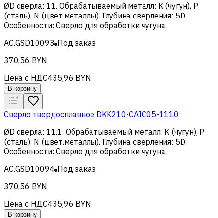
ØD сверла
:
11
.
Обрабатываемый металл
:
K (чугун), Р
(сталь), N (цвет.металлы)
.
Глубина сверления
:
5D
.
Особенности
:
Сверло для обработки чугуна
.
AC.GSD10093
Под заказ
370,56 BYN
Цена с НДС
435,96 BYN
В корзину
Сверло твердосплавное DKK210-CAIC05-1110
ØD сверла
:
11.1
.
Обрабатываемый металл
:
K (чугун), Р
(сталь), N (цвет.металлы)
.
Глубина сверления
:
5D
.
Особенности
:
Сверло для обработки чугуна
.
AC.GSD10094
Под заказ
370,56 BYN
Цена с НДС
435,96 BYN
В корзину