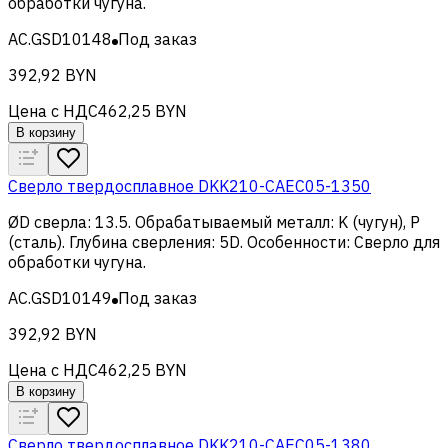
обработки чугуна
.
AC.GSD10148
Под заказ
392,92 BYN
Цена с НДС
462,25 BYN
В корзину
Сверло твердосплавное DKK210-CAEC05-1350
ØD сверла
:
13.5
.
Обрабатываемый металл
:
K (чугун), Р
(сталь)
.
Глубина сверления
:
5D
.
Особенности
:
Сверло для
обработки чугуна
.
AC.GSD10149
Под заказ
392,92 BYN
Цена с НДС
462,25 BYN
В корзину
Сверло твердосплавное DKK210-CAEC05-1380