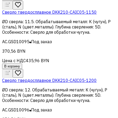
Сверло твердосплавное DKK210-CAIC05-1150
ØD сверла
:
11.5
.
Обрабатываемый металл
:
K (чугун), Р
(сталь), N (цвет.металлы)
.
Глубина сверления
:
5D
.
Особенности
:
Сверло для обработки чугуна
.
AC.GSD10095
Под заказ
370,56 BYN
Цена с НДС
435,96 BYN
В корзину
Сверло твердосплавное DKK210-CAIC05-1200
ØD сверла
:
12
.
Обрабатываемый металл
:
K (чугун), Р
(сталь), N (цвет.металлы)
.
Глубина сверления
:
5D
.
Особенности
:
Сверло для обработки чугуна
.
AC.GSD10096
Под заказ