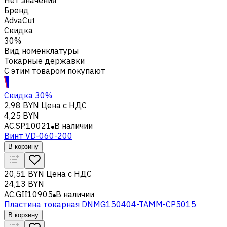
Бренд
AdvaCut
Скидка
30%
Вид номенклатуры
Токарные державки
С этим товаром покупают
Скидка 30%
2,98 BYN
Цена с НДС
4,25 BYN
AC.SP.10021
В наличии
Винт VD-060-200
В корзину
20,51 BYN
Цена с НДС
24,13 BYN
AC.GII10905
В наличии
Пластина токарная DNMG150404-TAMM-CP5015
В корзину