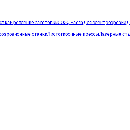
стка
Крепление заготовки
СОЖ, масла
Для электроэрозии
Д
роэрозионные станки
Листогибочные прессы
Лазерные ст