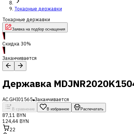
Токарные державки
Токарные державки
Заявка на подбор оснащения
Скидка 30%
Заканчивается
Державка MDJNR2020K150
AC.GHI01565
Заканчивается
В сравнение
В избранное
Распечатать
87,11 BYN
124,44 BYN
22