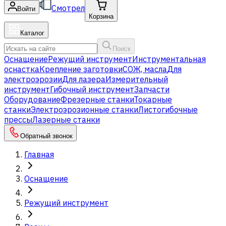
Смотрел
Войти
Корзина
Каталог
Поиск
Оснащение
Режущий инструмент
Инструментальная
оснастка
Крепление заготовки
СОЖ, масла
Для
электроэрозии
Для лазера
Измерительный
инструмент
Гибочный инструмент
Запчасти
Оборудование
Фрезерные станки
Токарные
станки
Электроэрозионные станки
Листогибочные
прессы
Лазерные станки
Обратный звонок
Главная
Оснащение
Режущий инструмент