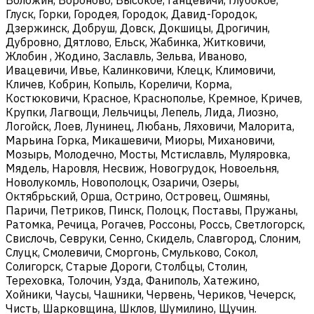
Глуск, Горки, Городея, Городок, Давид-Городок,
Дзержинск, Добруш, Довск, Докшицы, Дрогичин,
Дубровно, Дятлово, Ельск, Жабинка, Житковичи,
Жлобин , Жодино, Заславль, Зельва, Иваново,
Ивацевичи, Ивье, Калинковичи, Клецк, Климовичи,
Кличев, Кобрин, Копыль, Кореличи, Корма,
Костюковичи, Красное, Краснополье, Кремное, Кричев,
Крупки, Лагвощи, Лельчицы, Лепель, Лида, Лиозно,
Логойск, Лоев, Лунинец, Любань, Ляховичи, Малорита,
Марьина Горка, Микашевичи, Миоры, Михановичи,
Мозырь, Молодечно, Мосты, Мстиславль, Муляровка,
Мядель, Наровля, Несвиж, Новогрудок, Новоельня,
Новолукомль, Новополоцк, Озаричи, Озеры,
Октябрьский, Орша, Острино, Островец, Ошмяны,
Паричи, Петриков, Пинск, Полоцк, Поставы, Пружаны,
Ратомка, Речица, Рогачев, Россоны, Россь, Светлогорск,
Свислочь, Севруки, Сенно, Скидель, Славгород, Слоним,
Слуцк, Смолевичи, Сморгонь, Смульково, Сокол,
Солигорск, Старые Дороги, Столбцы, Столин,
Тереховка, Толочин, Узда, Фаниполь, Хатежино,
Хойники, Чаусы, Чашники, Червень, Чериков, Чечерск,
Чисть, Шарковщина, Шклов, Шумилино, Щучин.