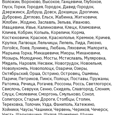
Воложин, Вороново, Высокое, Ганцевичи, Глубокое,
Глуск, Горки, Городея, Городок, Давид-Городок,
Дзержинск, Добруш, Довск, Докшицы, Дрогичин,
Дубровно, Дятлово, Ельск, Жабинка, Житковичи,
Жлобин , Жодино, Заславль, Зельва, Иваново,
Ивацевичи, Ивье, Калинковичи, Клецк, Климовичи,
Кличев, Кобрин, Копыль, Кореличи, Корма,
Костюковичи, Красное, Краснополье, Кремное, Кричев,
Крупки, Лагвощи, Лельчицы, Лепель, Лида, Лиозно,
Логойск, Лоев, Лунинец, Любань, Ляховичи, Малорита,
Марьина Горка, Микашевичи, Миоры, Михановичи,
Мозырь, Молодечно, Мосты, Мстиславль, Муляровка,
Мядель, Наровля, Несвиж, Новогрудок, Новоельня,
Новолукомль, Новополоцк, Озаричи, Озеры,
Октябрьский, Орша, Острино, Островец, Ошмяны,
Паричи, Петриков, Пинск, Полоцк, Поставы, Пружаны,
Ратомка, Речица, Рогачев, Россоны, Россь, Светлогорск,
Свислочь, Севруки, Сенно, Скидель, Славгород, Слоним,
Слуцк, Смолевичи, Сморгонь, Смульково, Сокол,
Солигорск, Старые Дороги, Столбцы, Столин,
Тереховка, Толочин, Узда, Фаниполь, Хатежино,
Хойники, Чаусы, Чашники, Червень, Чериков, Чечерск,
Чисть, Шарковщина, Шклов, Шумилино, Щучин.