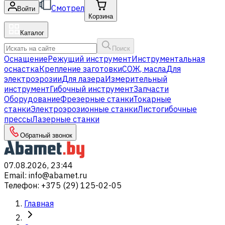
Смотрел
Войти
Корзина
Каталог
Поиск
Оснащение
Режущий инструмент
Инструментальная
оснастка
Крепление заготовки
СОЖ, масла
Для
электроэрозии
Для лазера
Измерительный
инструмент
Гибочный инструмент
Запчасти
Оборудование
Фрезерные станки
Токарные
станки
Электроэрозионные станки
Листогибочные
прессы
Лазерные станки
Обратный звонок
07.08.2026, 23:44
Email
:
info@abamet.ru
Телефон
:
+375 (29) 125-02-05
Главная