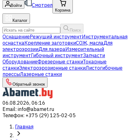
Смотрел
Войти
Корзина
Каталог
Поиск
Оснащение
Режущий инструмент
Инструментальная
оснастка
Крепление заготовки
СОЖ, масла
Для
электроэрозии
Для лазера
Измерительный
инструмент
Гибочный инструмент
Запчасти
Оборудование
Фрезерные станки
Токарные
станки
Электроэрозионные станки
Листогибочные
прессы
Лазерные станки
Обратный звонок
06.08.2026, 06:16
Email
:
info@abamet.ru
Телефон
:
+375 (29) 125-02-05
Главная