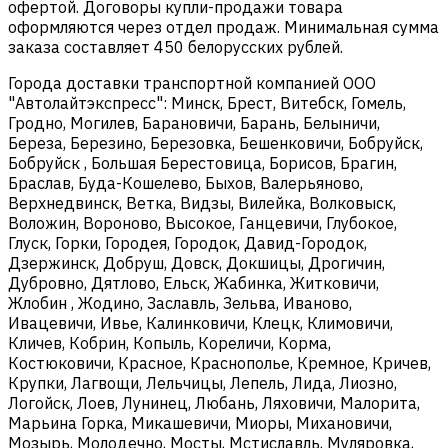
офертой. Договоры купли-продажи товара
оформляются через отдел продаж. Минимальная сумма
заказа составляет 450 белорусских рублей.
Города доставки транспортной компанией ООО
"Автолайтэкспресс": Минск, Брест, Витебск, Гомель,
Гродно, Могилев, Барановичи, Барань, Белыничи,
Береза, Березино, Березовка, Бешенковичи, Бобруйск,
Бобруйск , Большая Берестовица, Борисов, Брагин,
Браслав, Буда-Кошелево, Быхов, Валерьяново,
Верхнедвинск, Ветка, Видзы, Вилейка, Волковыск,
Воложин, Вороново, Высокое, Ганцевичи, Глубокое,
Глуск, Горки, Городея, Городок, Давид-Городок,
Дзержинск, Добруш, Довск, Докшицы, Дрогичин,
Дубровно, Дятлово, Ельск, Жабинка, Житковичи,
Жлобин , Жодино, Заславль, Зельва, Иваново,
Ивацевичи, Ивье, Калинковичи, Клецк, Климовичи,
Кличев, Кобрин, Копыль, Кореличи, Корма,
Костюковичи, Красное, Краснополье, Кремное, Кричев,
Крупки, Лагвощи, Лельчицы, Лепель, Лида, Лиозно,
Логойск, Лоев, Лунинец, Любань, Ляховичи, Малорита,
Марьина Горка, Микашевичи, Миоры, Михановичи,
Мозырь, Молодечно, Мосты, Мстиславль, Муляровка,