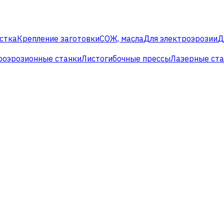
стка
Крепление заготовки
СОЖ, масла
Для электроэрозии
Д
роэрозионные станки
Листогибочные прессы
Лазерные ст