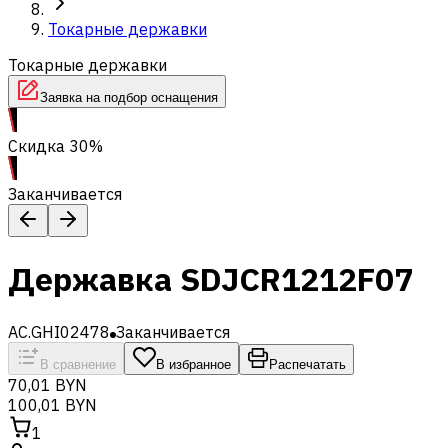
Токарные державки
Токарные державки
Заявка на подбор оснащения
Скидка 30%
Заканчивается
Державка SDJCR1212F07
AC.GHI02478
Заканчивается
В сравнение
В избранное
Распечатать
70,01 BYN
100,01 BYN
1