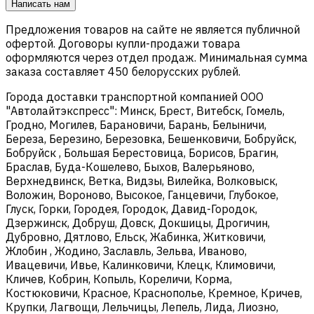
Написать нам
Предложения товаров на сайте не является публичной
офертой. Договоры купли-продажи товара
оформляются через отдел продаж. Минимальная сумма
заказа составляет 450 белорусских рублей.
Города доставки транспортной компанией ООО
"Автолайтэкспресс": Минск, Брест, Витебск, Гомель,
Гродно, Могилев, Барановичи, Барань, Белыничи,
Береза, Березино, Березовка, Бешенковичи, Бобруйск,
Бобруйск , Большая Берестовица, Борисов, Брагин,
Браслав, Буда-Кошелево, Быхов, Валерьяново,
Верхнедвинск, Ветка, Видзы, Вилейка, Волковыск,
Воложин, Вороново, Высокое, Ганцевичи, Глубокое,
Глуск, Горки, Городея, Городок, Давид-Городок,
Дзержинск, Добруш, Довск, Докшицы, Дрогичин,
Дубровно, Дятлово, Ельск, Жабинка, Житковичи,
Жлобин , Жодино, Заславль, Зельва, Иваново,
Ивацевичи, Ивье, Калинковичи, Клецк, Климовичи,
Кличев, Кобрин, Копыль, Кореличи, Корма,
Костюковичи, Красное, Краснополье, Кремное, Кричев,
Крупки, Лагвощи, Лельчицы, Лепель, Лида, Лиозно,