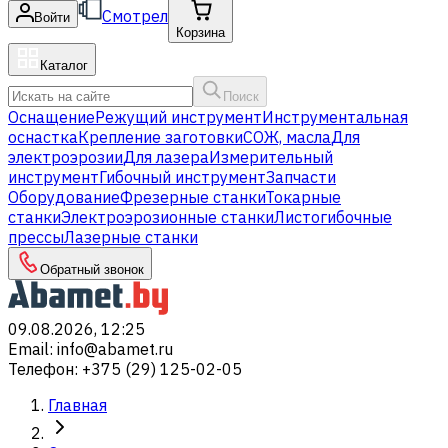
Смотрел
Войти
Корзина
Каталог
Поиск
Оснащение
Режущий инструмент
Инструментальная
оснастка
Крепление заготовки
СОЖ, масла
Для
электроэрозии
Для лазера
Измерительный
инструмент
Гибочный инструмент
Запчасти
Оборудование
Фрезерные станки
Токарные
станки
Электроэрозионные станки
Листогибочные
прессы
Лазерные станки
Обратный звонок
09.08.2026, 12:25
Email
:
info@abamet.ru
Телефон
:
+375 (29) 125-02-05
Главная