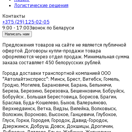
Логистические решения
Контакты
+375 (29) 125-02-05
9:00 - 17:00
Звонок по Беларуси
Написать нам
Предложения товаров на сайте не является публичной
офертой. Договоры купли-продажи товара
оформляются через отдел продаж. Минимальная сумма
заказа составляет 450 белорусских рублей.
Города доставки транспортной компанией ООО
"Автолайтэкспресс": Минск, Брест, Витебск, Гомель,
Гродно, Могилев, Барановичи, Барань, Белыничи,
Береза, Березино, Березовка, Бешенковичи, Бобруйск,
Бобруйск , Большая Берестовица, Борисов, Брагин,
Браслав, Буда-Кошелево, Быхов, Валерьяново,
Верхнедвинск, Ветка, Видзы, Вилейка, Волковыск,
Воложин, Вороново, Высокое, Ганцевичи, Глубокое,
Глуск, Горки, Городея, Городок, Давид-Городок,
Дзержинск, Добруш, Довск, Докшицы, Дрогичин,
Дубровно, Дятлово, Ельск, Жабинка, Житковичи,