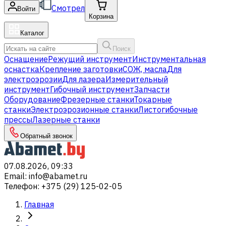
Смотрел
Войти
Корзина
Каталог
Поиск
Оснащение
Режущий инструмент
Инструментальная
оснастка
Крепление заготовки
СОЖ, масла
Для
электроэрозии
Для лазера
Измерительный
инструмент
Гибочный инструмент
Запчасти
Оборудование
Фрезерные станки
Токарные
станки
Электроэрозионные станки
Листогибочные
прессы
Лазерные станки
Обратный звонок
07.08.2026, 09:33
Email
:
info@abamet.ru
Телефон
:
+375 (29) 125-02-05
Главная