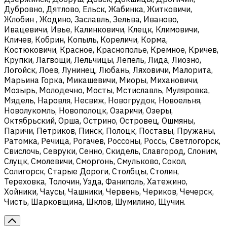
Дубровно, Дятлово, Ельск, Жабинка, Житковичи,
Жлобин , Жодино, Заславль, Зельва, Иваново,
Ивацевичи, Ивье, Калинковичи, Клецк, Климовичи,
Кличев, Кобрин, Копыль, Кореличи, Корма,
Костюковичи, Красное, Краснополье, Кремное, Кричев,
Крупки, Лагвощи, Лельчицы, Лепель, Лида, Лиозно,
Логойск, Лоев, Лунинец, Любань, Ляховичи, Малорита,
Марьина Горка, Микашевичи, Миоры, Михановичи,
Мозырь, Молодечно, Мосты, Мстиславль, Муляровка,
Мядель, Наровля, Несвиж, Новогрудок, Новоельня,
Новолукомль, Новополоцк, Озаричи, Озеры,
Октябрьский, Орша, Острино, Островец, Ошмяны,
Паричи, Петриков, Пинск, Полоцк, Поставы, Пружаны,
Ратомка, Речица, Рогачев, Россоны, Россь, Светлогорск,
Свислочь, Севруки, Сенно, Скидель, Славгород, Слоним,
Слуцк, Смолевичи, Сморгонь, Смульково, Сокол,
Солигорск, Старые Дороги, Столбцы, Столин,
Тереховка, Толочин, Узда, Фаниполь, Хатежино,
Хойники, Чаусы, Чашники, Червень, Чериков, Чечерск,
Чисть, Шарковщина, Шклов, Шумилино, Щучин.