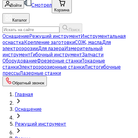
Смотрел
Войти
Корзина
Каталог
Поиск
Оснащение
Режущий инструмент
Инструментальная
оснастка
Крепление заготовки
СОЖ, масла
Для
электроэрозии
Для лазера
Измерительный
инструмент
Гибочный инструмент
Запчасти
Оборудование
Фрезерные станки
Токарные
станки
Электроэрозионные станки
Листогибочные
прессы
Лазерные станки
Обратный звонок
Главная
Оснащение
Режущий инструмент