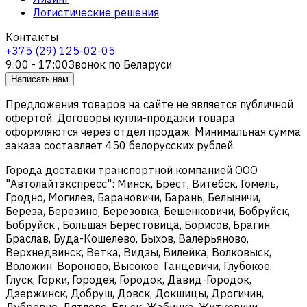
Логистические решения
Контакты
+375 (29) 125-02-05
9:00 - 17:00
Звонок по Беларуси
Написать нам
Предложения товаров на сайте не является публичной
офертой. Договоры купли-продажи товара
оформляются через отдел продаж. Минимальная сумма
заказа составляет 450 белорусских рублей.
Города доставки транспортной компанией ООО
"Автолайтэкспресс": Минск, Брест, Витебск, Гомель,
Гродно, Могилев, Барановичи, Барань, Белыничи,
Береза, Березино, Березовка, Бешенковичи, Бобруйск,
Бобруйск , Большая Берестовица, Борисов, Брагин,
Браслав, Буда-Кошелево, Быхов, Валерьяново,
Верхнедвинск, Ветка, Видзы, Вилейка, Волковыск,
Воложин, Вороново, Высокое, Ганцевичи, Глубокое,
Глуск, Горки, Городея, Городок, Давид-Городок,
Дзержинск, Добруш, Довск, Докшицы, Дрогичин,
Дубровно, Дятлово, Ельск, Жабинка, Житковичи,