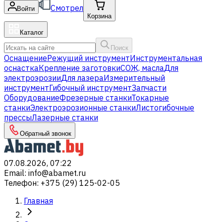
Смотрел
Войти
Корзина
Каталог
Поиск
Оснащение
Режущий инструмент
Инструментальная
оснастка
Крепление заготовки
СОЖ, масла
Для
электроэрозии
Для лазера
Измерительный
инструмент
Гибочный инструмент
Запчасти
Оборудование
Фрезерные станки
Токарные
станки
Электроэрозионные станки
Листогибочные
прессы
Лазерные станки
Обратный звонок
07.08.2026, 07:22
Email
:
info@abamet.ru
Телефон
:
+375 (29) 125-02-05
Главная