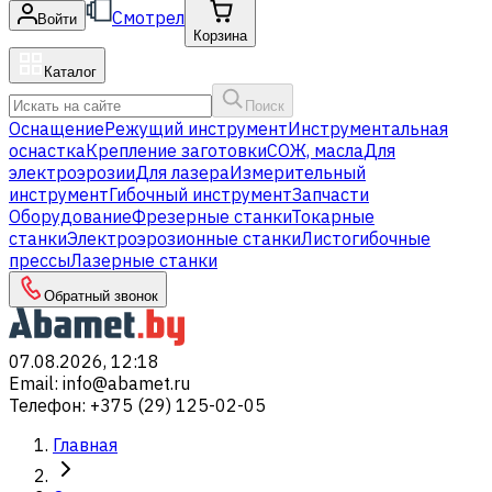
Смотрел
Войти
Корзина
Каталог
Поиск
Оснащение
Режущий инструмент
Инструментальная
оснастка
Крепление заготовки
СОЖ, масла
Для
электроэрозии
Для лазера
Измерительный
инструмент
Гибочный инструмент
Запчасти
Оборудование
Фрезерные станки
Токарные
станки
Электроэрозионные станки
Листогибочные
прессы
Лазерные станки
Обратный звонок
07.08.2026, 12:18
Email
:
info@abamet.ru
Телефон
:
+375 (29) 125-02-05
Главная