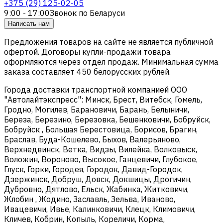
+375 (29) 125-02-05
9:00 - 17:00
Звонок по Беларуси
Написать нам
Предложения товаров на сайте не является публичной
офертой. Договоры купли-продажи товара
оформляются через отдел продаж. Минимальная сумма
заказа составляет 450 белорусских рублей.
Города доставки транспортной компанией ООО
"Автолайтэкспресс": Минск, Брест, Витебск, Гомель,
Гродно, Могилев, Барановичи, Барань, Белыничи,
Береза, Березино, Березовка, Бешенковичи, Бобруйск,
Бобруйск , Большая Берестовица, Борисов, Брагин,
Браслав, Буда-Кошелево, Быхов, Валерьяново,
Верхнедвинск, Ветка, Видзы, Вилейка, Волковыск,
Воложин, Вороново, Высокое, Ганцевичи, Глубокое,
Глуск, Горки, Городея, Городок, Давид-Городок,
Дзержинск, Добруш, Довск, Докшицы, Дрогичин,
Дубровно, Дятлово, Ельск, Жабинка, Житковичи,
Жлобин , Жодино, Заславль, Зельва, Иваново,
Ивацевичи, Ивье, Калинковичи, Клецк, Климовичи,
Кличев, Кобрин, Копыль, Кореличи, Корма,