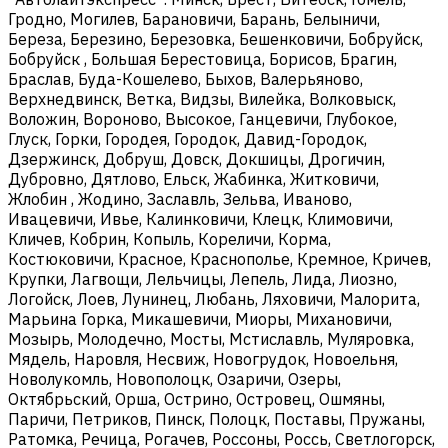
Гродно, Могилев, Барановичи, Барань, Белыничи,
Береза, Березино, Березовка, Бешенковичи, Бобруйск,
Бобруйск , Большая Берестовица, Борисов, Брагин,
Браслав, Буда-Кошелево, Быхов, Валерьяново,
Верхнедвинск, Ветка, Видзы, Вилейка, Волковыск,
Воложин, Вороново, Высокое, Ганцевичи, Глубокое,
Глуск, Горки, Городея, Городок, Давид-Городок,
Дзержинск, Добруш, Довск, Докшицы, Дрогичин,
Дубровно, Дятлово, Ельск, Жабинка, Житковичи,
Жлобин , Жодино, Заславль, Зельва, Иваново,
Ивацевичи, Ивье, Калинковичи, Клецк, Климовичи,
Кличев, Кобрин, Копыль, Кореличи, Корма,
Костюковичи, Красное, Краснополье, Кремное, Кричев,
Крупки, Лагвощи, Лельчицы, Лепель, Лида, Лиозно,
Логойск, Лоев, Лунинец, Любань, Ляховичи, Малорита,
Марьина Горка, Микашевичи, Миоры, Михановичи,
Мозырь, Молодечно, Мосты, Мстиславль, Муляровка,
Мядель, Наровля, Несвиж, Новогрудок, Новоельня,
Новолукомль, Новополоцк, Озаричи, Озеры,
Октябрьский, Орша, Острино, Островец, Ошмяны,
Паричи, Петриков, Пинск, Полоцк, Поставы, Пружаны,
Ратомка, Речица, Рогачев, Россоны, Россь, Светлогорск,