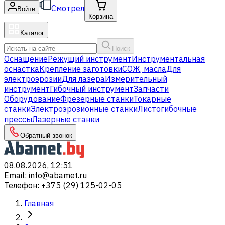
Смотрел
Войти
Корзина
Каталог
Поиск
Оснащение
Режущий инструмент
Инструментальная
оснастка
Крепление заготовки
СОЖ, масла
Для
электроэрозии
Для лазера
Измерительный
инструмент
Гибочный инструмент
Запчасти
Оборудование
Фрезерные станки
Токарные
станки
Электроэрозионные станки
Листогибочные
прессы
Лазерные станки
Обратный звонок
08.08.2026, 12:51
Email
:
info@abamet.ru
Телефон
:
+375 (29) 125-02-05
Главная