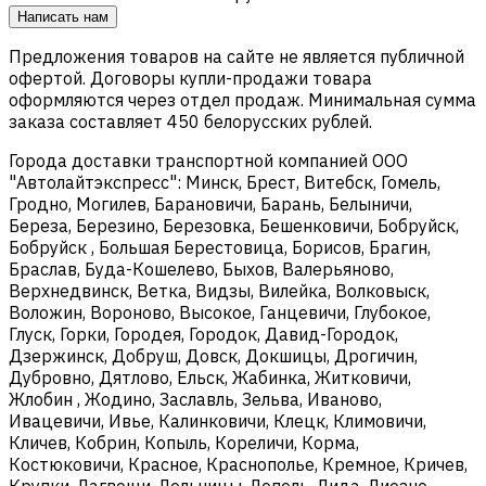
Написать нам
Предложения товаров на сайте не является публичной
офертой. Договоры купли-продажи товара
оформляются через отдел продаж. Минимальная сумма
заказа составляет 450 белорусских рублей.
Города доставки транспортной компанией ООО
"Автолайтэкспресс": Минск, Брест, Витебск, Гомель,
Гродно, Могилев, Барановичи, Барань, Белыничи,
Береза, Березино, Березовка, Бешенковичи, Бобруйск,
Бобруйск , Большая Берестовица, Борисов, Брагин,
Браслав, Буда-Кошелево, Быхов, Валерьяново,
Верхнедвинск, Ветка, Видзы, Вилейка, Волковыск,
Воложин, Вороново, Высокое, Ганцевичи, Глубокое,
Глуск, Горки, Городея, Городок, Давид-Городок,
Дзержинск, Добруш, Довск, Докшицы, Дрогичин,
Дубровно, Дятлово, Ельск, Жабинка, Житковичи,
Жлобин , Жодино, Заславль, Зельва, Иваново,
Ивацевичи, Ивье, Калинковичи, Клецк, Климовичи,
Кличев, Кобрин, Копыль, Кореличи, Корма,
Костюковичи, Красное, Краснополье, Кремное, Кричев,
Крупки, Лагвощи, Лельчицы, Лепель, Лида, Лиозно,