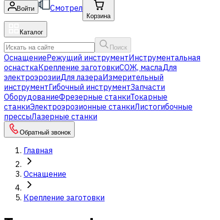
Смотрел
Войти
Корзина
Каталог
Поиск
Оснащение
Режущий инструмент
Инструментальная
оснастка
Крепление заготовки
СОЖ, масла
Для
электроэрозии
Для лазера
Измерительный
инструмент
Гибочный инструмент
Запчасти
Оборудование
Фрезерные станки
Токарные
станки
Электроэрозионные станки
Листогибочные
прессы
Лазерные станки
Обратный звонок
Главная
Оснащение
Крепление заготовки