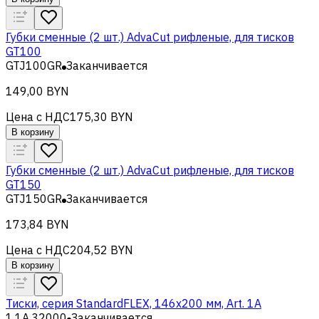
Губки сменные (2 шт.) AdvaCut рифленые, для тисков
GT100
GTJ100GR
Заканчивается
149,00 BYN
Цена с НДС
175,30 BYN
В корзину
Губки сменные (2 шт.) AdvaCut рифленые, для тисков
GT150
GTJ150GR
Заканчивается
173,84 BYN
Цена с НДС
204,52 BYN
В корзину
Тиски, серия StandardFLEX, 146x200 мм, Art. 1A
1.1A.32000
Заканчивается