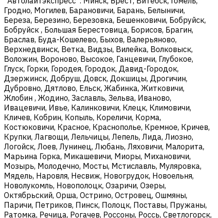
"Автолайтэкспресс": Минск, Брест, Витебск, Гомель,
Гродно, Могилев, Барановичи, Барань, Белыничи,
Береза, Березино, Березовка, Бешенковичи, Бобруйск,
Бобруйск , Большая Берестовица, Борисов, Брагин,
Браслав, Буда-Кошелево, Быхов, Валерьяново,
Верхнедвинск, Ветка, Видзы, Вилейка, Волковыск,
Воложин, Вороново, Высокое, Ганцевичи, Глубокое,
Глуск, Горки, Городея, Городок, Давид-Городок,
Дзержинск, Добруш, Довск, Докшицы, Дрогичин,
Дубровно, Дятлово, Ельск, Жабинка, Житковичи,
Жлобин , Жодино, Заславль, Зельва, Иваново,
Ивацевичи, Ивье, Калинковичи, Клецк, Климовичи,
Кличев, Кобрин, Копыль, Кореличи, Корма,
Костюковичи, Красное, Краснополье, Кремное, Кричев,
Крупки, Лагвощи, Лельчицы, Лепель, Лида, Лиозно,
Логойск, Лоев, Лунинец, Любань, Ляховичи, Малорита,
Марьина Горка, Микашевичи, Миоры, Михановичи,
Мозырь, Молодечно, Мосты, Мстиславль, Муляровка,
Мядель, Наровля, Несвиж, Новогрудок, Новоельня,
Новолукомль, Новополоцк, Озаричи, Озеры,
Октябрьский, Орша, Острино, Островец, Ошмяны,
Паричи, Петриков, Пинск, Полоцк, Поставы, Пружаны,
Ратомка, Речица, Рогачев, Россоны, Россь, Светлогорск,