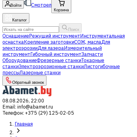
Смотрел
Войти
Корзина
Каталог
Поиск
Оснащение
Режущий инструмент
Инструментальная
оснастка
Крепление заготовки
СОЖ, масла
Для
электроэрозии
Для лазера
Измерительный
инструмент
Гибочный инструмент
Запчасти
Оборудование
Фрезерные станки
Токарные
станки
Электроэрозионные станки
Листогибочные
прессы
Лазерные станки
Обратный звонок
08.08.2026, 22:00
Email
:
info@abamet.ru
Телефон
:
+375 (29) 125-02-05
Главная