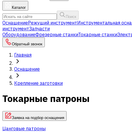
Каталог
Поиск
Оснащение
Режущий инструмент
Инструментальная осна
инструмент
Запчасти
Оборудование
Фрезерные станки
Токарные станки
Элект
Обратный звонок
Главная
Оснащение
Крепление заготовки
Токарные патроны
Заявка на подбор оснащения
Цанговые патроны