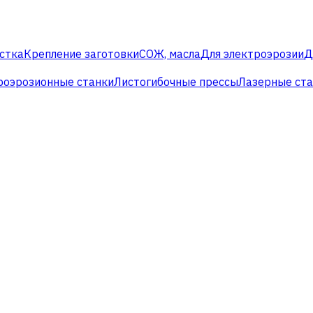
стка
Крепление заготовки
СОЖ, масла
Для электроэрозии
Д
роэрозионные станки
Листогибочные прессы
Лазерные ст