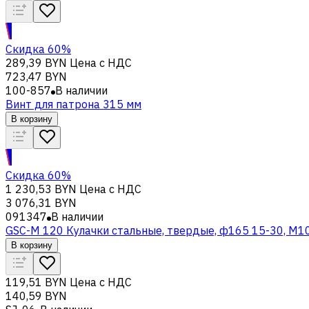
Скидка 60%
289,39 BYN
Цена с НДС
723,47 BYN
100-857
В наличии
Винт для патрона 315 мм
В корзину
Скидка 60%
1 230,53 BYN
Цена с НДС
3 076,31 BYN
091347
В наличии
GSC-M 120 Кулачки стальные, твердые, ф165 15-30, М1
В корзину
119,51 BYN
Цена с НДС
140,59 BYN