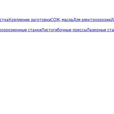
стка
Крепление заготовки
СОЖ, масла
Для электроэрозии
Д
роэрозионные станки
Листогибочные прессы
Лазерные ст