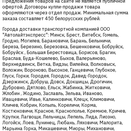
Предложения товаров на сайте не является публичной
офертой. Договоры купли-продажи товара
оформляются через отдел продаж. Минимальная сумма
заказа составляет 450 белорусских рублей.
Города доставки транспортной компанией ООО
"Автолайтэкспресс": Минск, Брест, Витебск, Гомель,
Гродно, Могилев, Барановичи, Барань, Белыничи,
Береза, Березино, Березовка, Бешенковичи, Бобруйск,
Бобруйск , Большая Берестовица, Борисов, Брагин,
Браслав, Буда-Кошелево, Быхов, Валерьяново,
Верхнедвинск, Ветка, Видзы, Вилейка, Волковыск,
Воложин, Вороново, Высокое, Ганцевичи, Глубокое,
Глуск, Горки, Городея, Городок, Давид-Городок,
Дзержинск, Добруш, Довск, Докшицы, Дрогичин,
Дубровно, Дятлово, Ельск, Жабинка, Житковичи,
Жлобин , Жодино, Заславль, Зельва, Иваново,
Ивацевичи, Ивье, Калинковичи, Клецк, Климовичи,
Кличев, Кобрин, Копыль, Кореличи, Корма,
Костюковичи, Красное, Краснополье, Кремное, Кричев,
Крупки, Лагвощи, Лельчицы, Лепель, Лида, Лиозно,
Логойск, Лоев, Лунинец, Любань, Ляховичи, Малорита,
Марьина Горка, Микашевичи, Миоры, Михановичи,