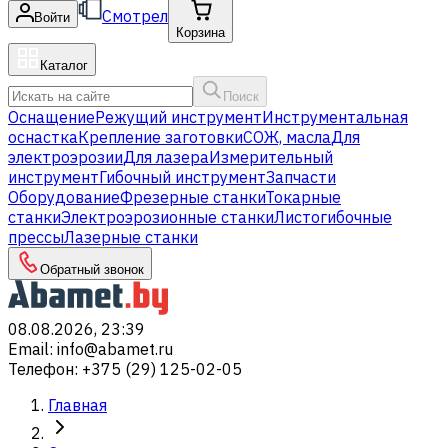
Смотрел
Войти
Корзина
Каталог
Поиск
Оснащение
Режущий инструмент
Инструментальная
оснастка
Крепление заготовки
СОЖ, масла
Для
электроэрозии
Для лазера
Измерительный
инструмент
Гибочный инструмент
Запчасти
Оборудование
Фрезерные станки
Токарные
станки
Электроэрозионные станки
Листогибочные
прессы
Лазерные станки
Обратный звонок
08.08.2026, 23:39
Email
:
info@abamet.ru
Телефон
:
+375 (29) 125-02-05
Главная