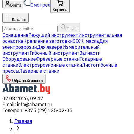
Смотрел
Войти
Корзина
Каталог
Поиск
Оснащение
Режущий инструмент
Инструментальная
оснастка
Крепление заготовки
СОЖ, масла
Для
электроэрозии
Для лазера
Измерительный
инструмент
Гибочный инструмент
Запчасти
Оборудование
Фрезерные станки
Токарные
станки
Электроэрозионные станки
Листогибочные
прессы
Лазерные станки
Обратный звонок
07.08.2026, 09:47
Email
:
info@abamet.ru
Телефон
:
+375 (29) 125-02-05
Главная