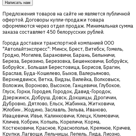
Написать нам
Предложения товаров на сайте не является публичной
офертой. Договоры купли-продажи товара
оформляются через отдел продаж. Минимальная сумма
заказа составляет 450 белорусских рублей.
Города доставки транспортной компанией ООО
"Автолайтэкспресс": Минск, Брест, Витебск, Гомель,
Гродно, Могилев, Барановичи, Барань, Белыничи,
Береза, Березино, Березовка, Бешенковичи, Бобруйск,
Бобруйск , Большая Берестовица, Борисов, Брагин,
Браслав, Буда-Кошелево, Быхов, Валерьяново,
Верхнедвинск, Ветка, Видзы, Вилейка, Волковыск,
Воложин, Вороново, Высокое, Ганцевичи, Глубокое,
Глуск, Горки, Городея, Городок, Давид-Городок,
Дзержинск, Добруш, Довск, Докшицы, Дрогичин,
Дубровно, Дятлово, Ельск, Жабинка, Житковичи,
Жлобин , Жодино, Заславль, Зельва, Иваново,
Ивацевичи, Ивье, Калинковичи, Клецк, Климовичи,
Кличев, Кобрин, Копыль, Кореличи, Корма,
Костюковичи, Красное, Краснополье, Кремное, Кричев,
Крупки, Лагвощи, Лельчицы, Лепель, Лида, Лиозно,