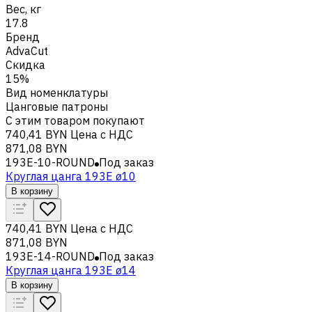
Вес, кг
17.8
Бренд
AdvaCut
Скидка
15%
Вид номенклатуры
Цанговые патроны
С этим товаром покупают
740,41 BYN
Цена с НДС
871,08 BYN
193E-10-ROUND
Под заказ
Круглая цанга 193E ø10
В корзину
740,41 BYN
Цена с НДС
871,08 BYN
193E-14-ROUND
Под заказ
Круглая цанга 193E ø14
В корзину