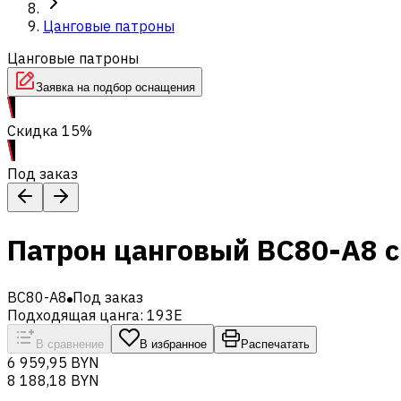
Цанговые патроны
Цанговые патроны
Заявка на подбор оснащения
Скидка 15%
Под заказ
Патрон цанговый BC80-A8 с
BC80-A8
Под заказ
Подходящая цанга: 193E
В сравнение
В избранное
Распечатать
6 959,95 BYN
8 188,18 BYN