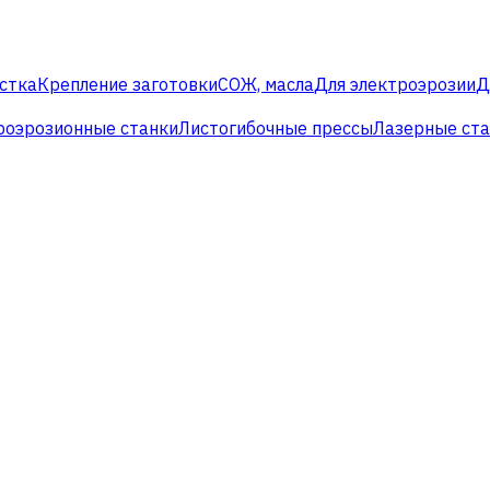
стка
Крепление заготовки
СОЖ, масла
Для электроэрозии
Д
роэрозионные станки
Листогибочные прессы
Лазерные ст