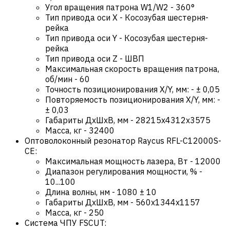
Угол вращения патрона W1/W2
-
360°
Тип привода оси X
-
Косозубая шестерня-
рейка
Тип привода оси Y
-
Косозубая шестерня-
рейка
Тип привода оси Z
-
ШВП
Максимальная скорость вращения патрона,
об/мин
-
60
Точность позиционирования X/Y, мм:
-
± 0,05
Повторяемость позиционирования X/Y, мм:
-
± 0,03
Габариты ДхШхВ, мм
-
28215х4312х3575
Масса, кг
-
32400
Оптоволоконный резонатор Raycus RFL-C12000S-
CE:
Максимальная мощность лазера, Вт
-
12000
Диапазон регулирования мощности, %
-
10...100
Длина волны, нм
-
1080 ± 10
Габариты ДхШхВ, мм
-
560x1344x1157
Масса, кг
-
250
Система ЧПУ FSCUT: