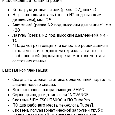
Максимальная толщина резки*
Конструкционная сталь (резка О2), мм
-
25
Нержавеющая сталь (резка N2 под высоким
давлением), мм
-
25
Алюминий (резка N2 под высоким давлением), мм
-
20
Латунь (резка N2 под высоким давлением), мм
-
15
* Параметры толщины и качество резки зависят
от качества исходного материала, а также от
особенностей формы вырезаемого элемента и
состояния станка.
Базовая комплектация:
Сварная стальная станина, облегченный портал из
алюминиевого сплава.
Высокоточные направляющие SHAC.
Сервоприводы и двигатели INOVANCE.
Система ЧПУ FSCUT5000 и ПО TubePro.
ПО для рабочего места технолога TubesT.
Система полуавтоматической загрузки труб с