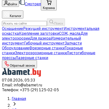
Смотрел
Войти
Корзина
Каталог
Поиск
Оснащение
Режущий инструмент
Инструментальная
оснастка
Крепление заготовки
СОЖ, масла
Для
электроэрозии
Для лазера
Измерительный
инструмент
Гибочный инструмент
Запчасти
Оборудование
Фрезерные станки
Токарные
станки
Электроэрозионные станки
Листогибочные
прессы
Лазерные станки
Обратный звонок
07.08.2026, 05:33
Email
:
info@abamet.ru
Телефон
:
+375 (29) 125-02-05
Главная