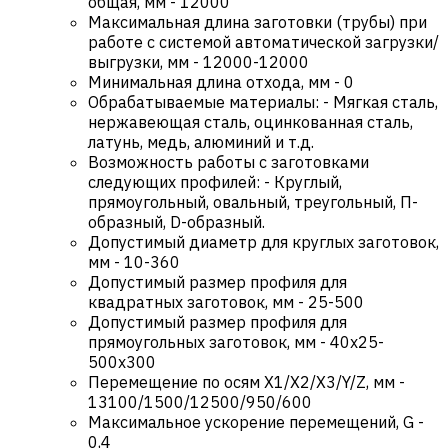
общая, мм
-
12000
Максимальная длина заготовки (трубы) при
работе с системой автоматической загрузки/
выгрузки, мм
-
12000-12000
Минимальная длина отхода, мм
-
0
Обрабатываемые материалы:
-
Мягкая сталь,
нержавеющая сталь, оцинкованная сталь,
латунь, медь, алюминий и т.д.
Возможность работы с заготовками
следующих профилей:
-
Круглый,
прямоугольный, овальный, треугольный, П-
образный, D-образный.
Допустимый диаметр для круглых заготовок,
мм
-
10-360
Допустимый размер профиля для
квадратных заготовок, мм
-
25-500
Допустимый размер профиля для
прямоугольных заготовок, мм
-
40х25-
500х300
Перемещение по осям X1/X2/X3/Y/Z, мм
-
13100/1500/12500/950/600
Максимальное ускорение перемещений, G
-
0,4