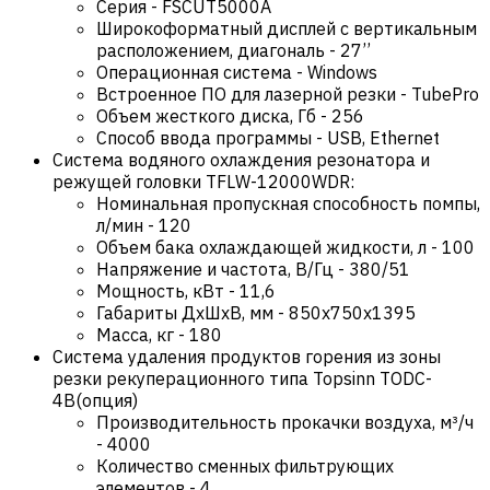
Серия
-
FSCUT5000A
Широкоформатный дисплей с вертикальным
расположением, диагональ
-
27’’
Операционная система
-
Windows
Встроенное ПО для лазерной резки
-
TubePro
Объем жесткого диска, Гб
-
256
Способ ввода программы
-
USB, Ethernet
Система водяного охлаждения резонатора и
режущей головки TFLW-12000WDR:
Номинальная пропускная способность помпы,
л/мин
-
120
Объем бака охлаждающей жидкости, л
-
100
Напряжение и частота, В/Гц
-
380/51
Мощность, кВт
-
11,6
Габариты ДхШхВ, мм
-
850х750х1395
Масса, кг
-
180
Система удаления продуктов горения из зоны
резки рекуперационного типа Topsinn TODC-
4B(опция)
Производительность прокачки воздуха, м³/ч
-
4000
Количество сменных фильтрующих
элементов
-
4