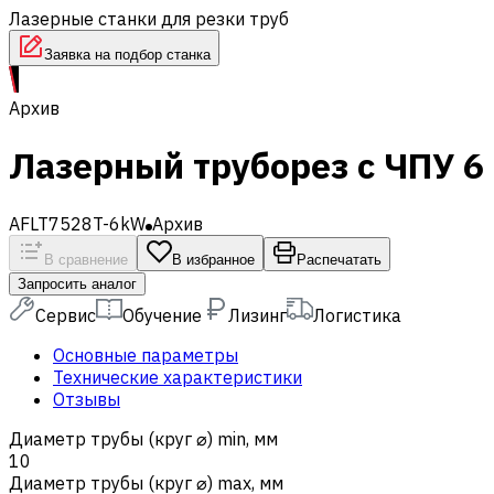
Лазерные станки для резки труб
Заявка на подбор станка
Архив
Лазерный труборез с ЧПУ 6
AFLT7528T-6kW
Архив
В сравнение
В избранное
Распечатать
Запросить аналог
Сервис
Обучение
Лизинг
Логистика
Основные параметры
Технические характеристики
Отзывы
Диаметр трубы (круг ⌀) min, мм
10
Диаметр трубы (круг ⌀) max, мм