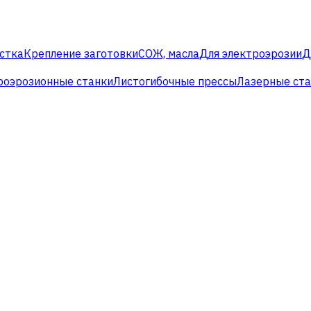
стка
Крепление заготовки
СОЖ, масла
Для электроэрозии
Д
роэрозионные станки
Листогибочные прессы
Лазерные ст