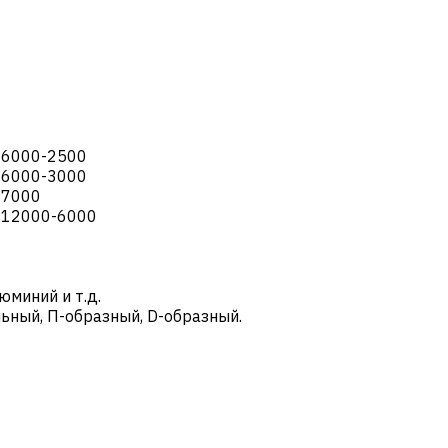
-
6000-2500
-
6000-3000
-
7000
-
12000-6000
юминий и т.д.
льный, П-образный, D-образный.