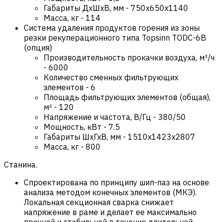
Габариты ДхШхВ, мм
-
750х650х1140
Масса, кг
-
114
Система удаления продуктов горения из зоны
резки рекуперационного типа Topsinn TODC-6B
(опция)
Производительность прокачки воздуха, м³/ч
-
6000
Количество сменных фильтрующих
элементов
-
6
Площадь фильтрующих элементов (общая),
м²
-
120
Напряжение и частота, В/Гц
-
380/50
Мощность, кВт
-
7.5
Габариты ШхГхВ, мм
-
1510x1423x2807
Масса, кг
-
800
Станина.
Спроектирована по принципу шип-паз на основе
анализа методом конечных элементов (МКЭ).
Локальная секционная сварка снижает
напряжение в раме и делает ее максимально
прочной и стабильной в течение длительной