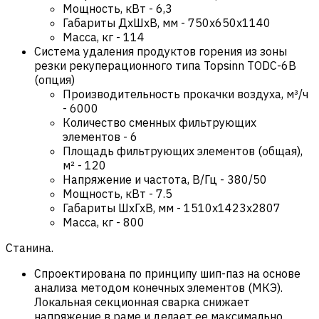
Мощность, кВт
-
6,3
Габариты ДхШхВ, мм
-
750х650х1140
Масса, кг
-
114
Система удаления продуктов горения из зоны
резки рекуперационного типа Topsinn TODC-6B
(опция)
Производительность прокачки воздуха, м³/ч
-
6000
Количество сменных фильтрующих
элементов
-
6
Площадь фильтрующих элементов (общая),
м²
-
120
Напряжение и частота, В/Гц
-
380/50
Мощность, кВт
-
7.5
Габариты ШхГхВ, мм
-
1510x1423x2807
Масса, кг
-
800
Станина.
Спроектирована по принципу шип-паз на основе
анализа методом конечных элементов (МКЭ).
Локальная секционная сварка снижает
напряжение в раме и делает ее максимально