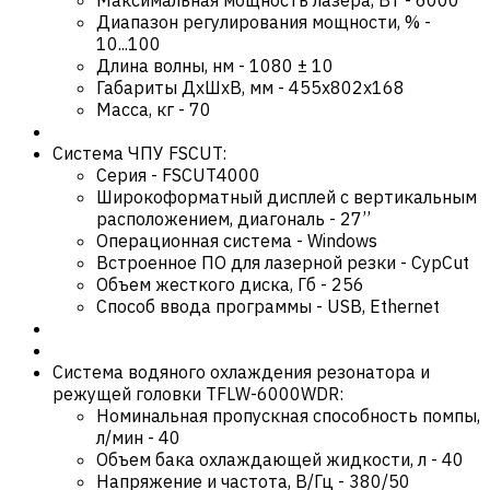
Диапазон регулирования мощности, %
-
10...100
Длина волны, нм
-
1080 ± 10
Габариты ДхШхВ, мм
-
455x802x168
Масса, кг
-
70
Система ЧПУ FSCUT:
Серия
-
FSCUT4000
Широкоформатный дисплей с вертикальным
расположением, диагональ
-
27’’
Операционная система
-
Windows
Встроенное ПО для лазерной резки
-
CypCut
Объем жесткого диска, Гб
-
256
Способ ввода программы
-
USB, Ethernet
Система водяного охлаждения резонатора и
режущей головки TFLW-6000WDR:
Номинальная пропускная способность помпы,
л/мин
-
40
Объем бака охлаждающей жидкости, л
-
40
Напряжение и частота, В/Гц
-
380/50