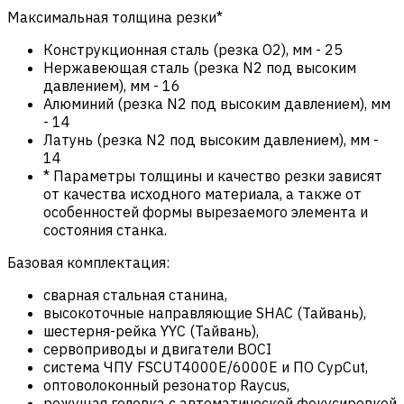
Максимальная толщина резки*
Конструкционная сталь (резка О2), мм
-
25
Нержавеющая сталь (резка N2 под высоким
давлением), мм
-
16
Алюминий (резка N2 под высоким давлением), мм
-
14
Латунь (резка N2 под высоким давлением), мм
-
14
* Параметры толщины и качество резки зависят
от качества исходного материала, а также от
особенностей формы вырезаемого элемента и
состояния станка.
Базовая комплектация:
сварная стальная станина,
высокоточные направляющие SHAC (Тайвань),
шестерня-рейка YYC (Тайвань),
сервоприводы и двигатели BOCI
система ЧПУ FSCUT4000E/6000E и ПО CypCut,
оптоволоконный резонатор Raycus,
режущая головка с автоматической фокусировкой