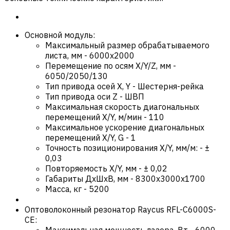
Основной модуль:
Максимальный размер обрабатываемого
листа, мм
-
6000х2000
Перемещение по осям X/Y/Z, мм
-
6050/2050/130
Тип привода осей X, Y
-
Шестерня-рейка
Тип привода оси Z
-
ШВП
Максимальная скорость диагональных
перемещений X/Y, м/мин
-
110
Максимальное ускорение диагональных
перемещений X/Y, G
-
1
Точность позиционирования X/Y, мм/м:
-
±
0,03
Повторяемость X/Y, мм
-
± 0,02
Габариты ДхШхВ, мм
-
8300x3000x1700
Масса, кг
-
5200
Оптоволоконный резонатор Raycus RFL-C6000S-
CE:
Максимальная мощность лазера, Вт
-
6000