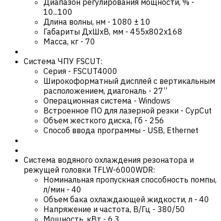
Диапазон регулирования мощности, %
-
10...100
Длина волны, нм
-
1080 ± 10
Габариты ДхШхВ, мм
-
455x802x168
Масса, кг
-
70
Система ЧПУ FSCUT:
Серия
-
FSCUT4000
Широкоформатный дисплей с вертикальным
расположением, диагональ
-
27’’
Операционная система
-
Windows
Встроенное ПО для лазерной резки
-
CypCut
Объем жесткого диска, Гб
-
256
Способ ввода программы
-
USB, Ethernet
Система водяного охлаждения резонатора и
режущей головки TFLW-6000WDR:
Номинальная пропускная способность помпы,
л/мин
-
40
Объем бака охлаждающей жидкости, л
-
40
Напряжение и частота, В/Гц
-
380/50
Мощность, кВт
-
6,3