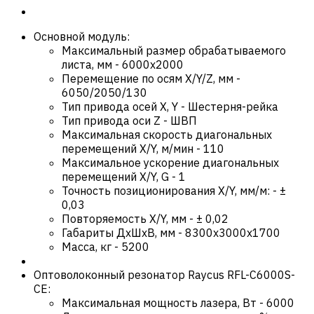
Основной модуль:
Максимальный размер обрабатываемого
листа, мм
-
6000х2000
Перемещение по осям X/Y/Z, мм
-
6050/2050/130
Тип привода осей X, Y
-
Шестерня-рейка
Тип привода оси Z
-
ШВП
Максимальная скорость диагональных
перемещений X/Y, м/мин
-
110
Максимальное ускорение диагональных
перемещений X/Y, G
-
1
Точность позиционирования X/Y, мм/м:
-
±
0,03
Повторяемость X/Y, мм
-
± 0,02
Габариты ДхШхВ, мм
-
8300x3000x1700
Масса, кг
-
5200
Оптоволоконный резонатор Raycus RFL-C6000S-
CE:
Максимальная мощность лазера, Вт
-
6000