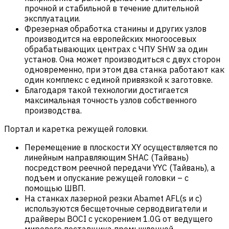
прочной и стабильной в течение длительной
эксплуатации.
Фрезерная обработка станины и других узлов
производится на европейских многоосевых
обрабатывающих центрах с ЧПУ SHW за один
установ. Она может производиться с двух сторон
одновременно, при этом два станка работают как
один комплекс с единой привязкой к заготовке.
Благодаря такой технологии достигается
максимальная точность узлов собственного
производства.
Портал и каретка режущей головки.
Перемещение в плоскости XY осуществляется по
линейным направляющим SHAC (Тайвань)
посредством реечной передачи YYC (Тайвань), а
подъем и опускание режущей головки – с
помощью ШВП.
На станках лазерной резки Abamet AFL(s и c)
используются бесщеточные серводвигатели и
драйверы BOCI с ускорением 1.0G от ведущего
мирового поставщика промышленной