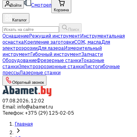
Смотрел
Войти
Корзина
Каталог
Поиск
Оснащение
Режущий инструмент
Инструментальная
оснастка
Крепление заготовки
СОЖ, масла
Для
электроэрозии
Для лазера
Измерительный
инструмент
Гибочный инструмент
Запчасти
Оборудование
Фрезерные станки
Токарные
станки
Электроэрозионные станки
Листогибочные
прессы
Лазерные станки
Обратный звонок
07.08.2026, 12:02
Email
:
info@abamet.ru
Телефон
:
+375 (29) 125-02-05
Главная