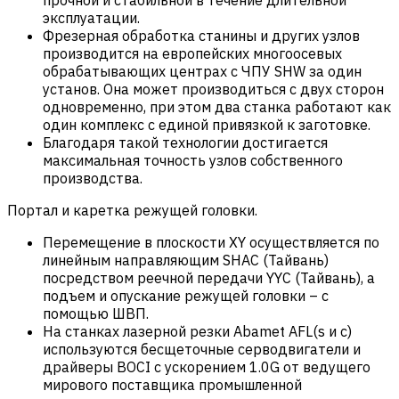
эксплуатации.
Фрезерная обработка станины и других узлов
производится на европейских многоосевых
обрабатывающих центрах с ЧПУ SHW за один
установ. Она может производиться с двух сторон
одновременно, при этом два станка работают как
один комплекс с единой привязкой к заготовке.
Благодаря такой технологии достигается
максимальная точность узлов собственного
производства.
Портал и каретка режущей головки.
Перемещение в плоскости XY осуществляется по
линейным направляющим SHAC (Тайвань)
посредством реечной передачи YYC (Тайвань), а
подъем и опускание режущей головки – с
помощью ШВП.
На станках лазерной резки Abamet AFL(s и c)
используются бесщеточные серводвигатели и
драйверы BOCI с ускорением 1.0G от ведущего
мирового поставщика промышленной