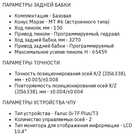
ПАРАМЕТРЫ ЗАДНЕЙ БАБКИ
Комплектация
-
Базовая
Конус Морзе
-
MT #6 (встроенного типа)
Ход пиноли, мм
-
150
Привод пиноли
-
Программируемый, гидравл.
Ход задней бабки, мм
-
3270
Привод задней бабки
-
Программируемый
Максимальное усилие пиноли, Н
-
65459
ПАРАМЕТРЫ ТОЧНОСТИ
Точность позиционирования осей X/Z (JIS6338),
мм
-
±0.005/±0.008
Повторяемость позиционирования осей X/Z
(JIS6338), мм
-
±0.004/±0.004
ПАРАМЕТРЫ УСТРОЙСТВА ЧПУ
Тип устройства
-
Fanuc 0i-TF Plus/T3
Количество управляемых осей
-
2
Тип монитора для отображения информации
-
LCD
10,4"