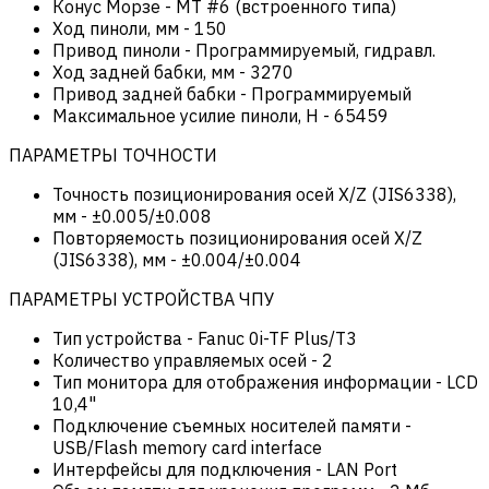
Конус Морзе
-
MT #6 (встроенного типа)
Ход пиноли, мм
-
150
Привод пиноли
-
Программируемый, гидравл.
Ход задней бабки, мм
-
3270
Привод задней бабки
-
Программируемый
Максимальное усилие пиноли, Н
-
65459
ПАРАМЕТРЫ ТОЧНОСТИ
Точность позиционирования осей X/Z (JIS6338),
мм
-
±0.005/±0.008
Повторяемость позиционирования осей X/Z
(JIS6338), мм
-
±0.004/±0.004
ПАРАМЕТРЫ УСТРОЙСТВА ЧПУ
Тип устройства
-
Fanuc 0i-TF Plus/T3
Количество управляемых осей
-
2
Тип монитора для отображения информации
-
LCD
10,4"
Подключение съемных носителей памяти
-
USB/Flash memory card interface
Интерфейсы для подключения
-
LAN Port