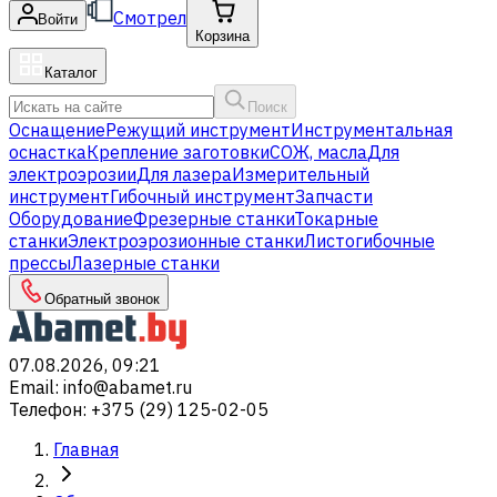
Смотрел
Войти
Корзина
Каталог
Поиск
Оснащение
Режущий инструмент
Инструментальная
оснастка
Крепление заготовки
СОЖ, масла
Для
электроэрозии
Для лазера
Измерительный
инструмент
Гибочный инструмент
Запчасти
Оборудование
Фрезерные станки
Токарные
станки
Электроэрозионные станки
Листогибочные
прессы
Лазерные станки
Обратный звонок
07.08.2026, 09:21
Email
:
info@abamet.ru
Телефон
:
+375 (29) 125-02-05
Главная