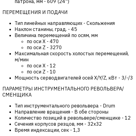
патрона, мм
-
609 (24'')
ПЕРЕМЕЩЕНИЯ И ПОДАЧИ
Тип линейных направляющих
-
Скольжения
Наклон станины, град.
-
45
Величина перемещений по осям, мм
по оси Х
-
470
по оси Z
-
3270
Максимальная скорость холостых перемещений,
м/мин
по оси Х
-
12
по оси Z
-
10
Мощность серводвигателей осей X/Y/Z, кВт
-
3/-/3
ПАРАМЕТРЫ ИНСТРУМЕНТАЛЬНОГО РЕВОЛЬВЕРА/
СМЕНЩИКА
Тип инструментального револьвера
-
Drum
Направление вращения
-
В обе стороны
Количество позиций в револьвере/сменщике
-
12
Сечения корпусов резцов, мм
-
32х32
Время индексации, сек
-
1,3