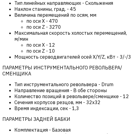
Тип линейных направляющих
-
Скольжения
Наклон станины, град.
-
45
Величина перемещений по осям, мм
по оси Х
-
470
по оси Z
-
3270
Максимальная скорость холостых перемещений,
м/мин
по оси Х
-
12
по оси Z
-
10
Мощность серводвигателей осей X/Y/Z, кВт
-
3/-/3
ПАРАМЕТРЫ ИНСТРУМЕНТАЛЬНОГО РЕВОЛЬВЕРА/
СМЕНЩИКА
Тип инструментального револьвера
-
Drum
Направление вращения
-
В обе стороны
Количество позиций в револьвере/сменщике
-
12
Сечения корпусов резцов, мм
-
32х32
Время индексации, сек
-
1,3
ПАРАМЕТРЫ ЗАДНЕЙ БАБКИ
Комплектация
-
Базовая