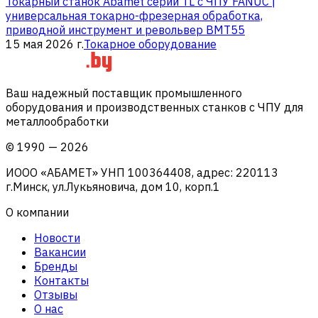
Токарный станок Abamet серии TL с ЧПУ FANUC |
универсальная токарно-фрезерная обработка,
приводной инструмент и револьвер BMT55
15 мая 2026 г.
Токарное оборудование
Ваш надежный поставщик промышленного
оборудования и производственных станков с ЧПУ для
металлообработки
©
1990
—
2026
ИООО «АБАМЕТ» УНП 100364408, адрес: 220113
г.Минск, ул.Лукьяновича, дом 10, корп.1
О компании
Новости
Вакансии
Бренды
Контакты
Отзывы
О нас