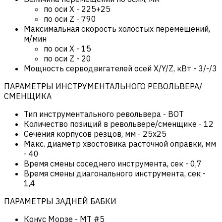
по оси Х
-
225+25
по оси Z
-
790
Максимальная скорость холостых перемещений,
м/мин
по оси Х
-
15
по оси Z
-
20
Мощность серводвигателей осей X/Y/Z, кВт
-
3/-/3
ПАРАМЕТРЫ ИНСТРУМЕНТАЛЬНОГО РЕВОЛЬВЕРА/
СМЕНЩИКА
Тип инструментального револьвера
-
BOT
Количество позиций в револьвере/сменщике
-
12
Сечения корпусов резцов, мм
-
25х25
Макс. диаметр хвостовика расточной оправки, мм
-
40
Время смены соседнего инструмента, сек
-
0,7
Время смены диагонального инструмента, сек
-
1,4
ПАРАМЕТРЫ ЗАДНЕЙ БАБКИ
Конус Морзе
-
MT #5