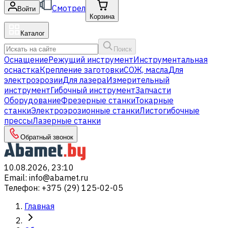
Смотрел
Войти
Корзина
Каталог
Поиск
Оснащение
Режущий инструмент
Инструментальная
оснастка
Крепление заготовки
СОЖ, масла
Для
электроэрозии
Для лазера
Измерительный
инструмент
Гибочный инструмент
Запчасти
Оборудование
Фрезерные станки
Токарные
станки
Электроэрозионные станки
Листогибочные
прессы
Лазерные станки
Обратный звонок
10.08.2026, 23:10
Email
:
info@abamet.ru
Телефон
:
+375 (29) 125-02-05
Главная