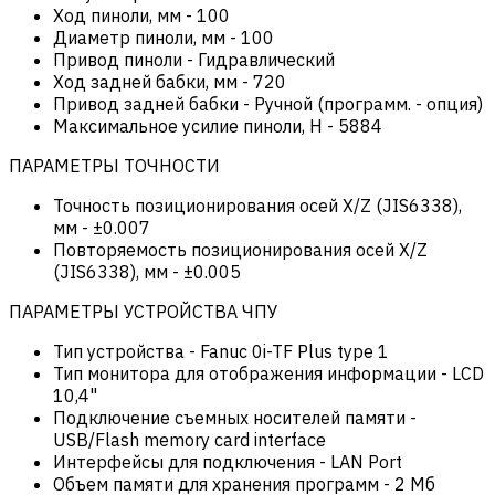
Ход пиноли, мм
-
100
Диаметр пиноли, мм
-
100
Привод пиноли
-
Гидравлический
Ход задней бабки, мм
-
720
Привод задней бабки
-
Ручной (программ. - опция)
Максимальное усилие пиноли, Н
-
5884
ПАРАМЕТРЫ ТОЧНОСТИ
Точность позиционирования осей X/Z (JIS6338),
мм
-
±0.007
Повторяемость позиционирования осей X/Z
(JIS6338), мм
-
±0.005
ПАРАМЕТРЫ УСТРОЙСТВА ЧПУ
Тип устройства
-
Fanuc 0i-TF Plus type 1
Тип монитора для отображения информации
-
LCD
10,4"
Подключение съемных носителей памяти
-
USB/Flash memory card interface
Интерфейсы для подключения
-
LAN Port
Объем памяти для хранения программ
-
2 Мб