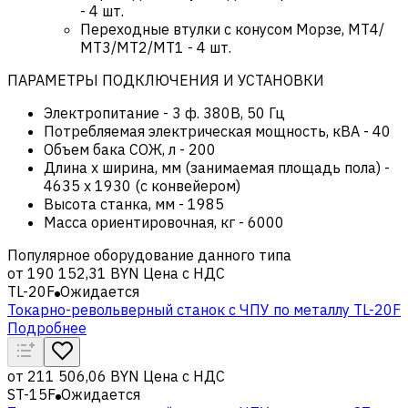
- 4 шт.
Переходные втулки с конусом Морзе, МT4/
МT3/MT2/MT1 - 4 шт.
ПАРАМЕТРЫ ПОДКЛЮЧЕНИЯ И УСТАНОВКИ
Электропитание
-
3 ф. 380В, 50 Гц
Потребляемая электрическая мощность, кВА
-
40
Объем бака СОЖ, л
-
200
Длина х ширина, мм (занимаемая площадь пола)
-
4635 x 1930 (c конвейером)
Высота станка, мм
-
1985
Масса ориентировочная, кг
-
6000
Популярное оборудование данного типа
от
190 152,31 BYN
Цена с НДС
TL-20F
Ожидается
Токарно-револьверный станок с ЧПУ по металлу TL-20F
Подробнее
от
211 506,06 BYN
Цена с НДС
ST-15F
Ожидается