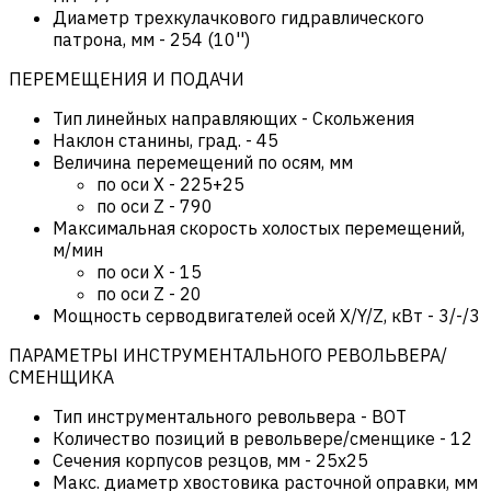
Диаметр трехкулачкового гидравлического
патрона, мм
-
254 (10'')
ПЕРЕМЕЩЕНИЯ И ПОДАЧИ
Тип линейных направляющих
-
Скольжения
Наклон станины, град.
-
45
Величина перемещений по осям, мм
по оси Х
-
225+25
по оси Z
-
790
Максимальная скорость холостых перемещений,
м/мин
по оси Х
-
15
по оси Z
-
20
Мощность серводвигателей осей X/Y/Z, кВт
-
3/-/3
ПАРАМЕТРЫ ИНСТРУМЕНТАЛЬНОГО РЕВОЛЬВЕРА/
СМЕНЩИКА
Тип инструментального револьвера
-
BOT
Количество позиций в револьвере/сменщике
-
12
Сечения корпусов резцов, мм
-
25х25
Макс. диаметр хвостовика расточной оправки, мм