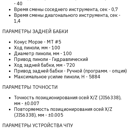
-
40
Время смены соседнего инструмента, сек
-
0,7
Время смены диагонального инструмента, сек
-
1,4
ПАРАМЕТРЫ ЗАДНЕЙ БАБКИ
Конус Морзе
-
MT #5
Ход пиноли, мм
-
100
Диаметр пиноли, мм
-
100
Привод пиноли
-
Гидравлический
Ход задней бабки, мм
-
720
Привод задней бабки
-
Ручной (программ. - опция)
Максимальное усилие пиноли, Н
-
5884
ПАРАМЕТРЫ ТОЧНОСТИ
Точность позиционирования осей X/Z (JIS6338),
мм
-
±0.007
Повторяемость позиционирования осей X/Z
(JIS6338), мм
-
±0.005
ПАРАМЕТРЫ УСТРОЙСТВА ЧПУ