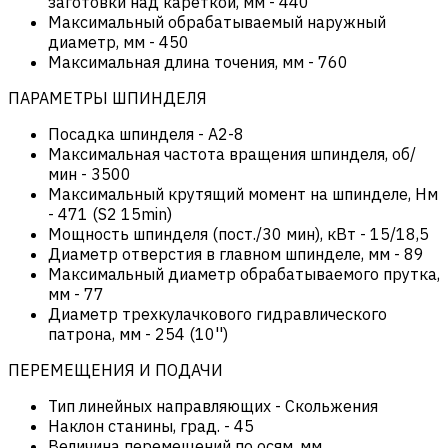
заготовки над кареткой, мм
-
440
Максимальный обрабатываемый наружный
диаметр, мм
-
450
Максимальная длина точения, мм
-
760
ПАРАМЕТРЫ ШПИНДЕЛЯ
Посадка шпинделя
-
А2-8
Максимальная частота вращения шпинделя, об/
мин
-
3500
Максимальный крутящий момент на шпинделе, Нм
-
471 (S2 15min)
Мощность шпинделя (пост./30 мин), кВт
-
15/18,5
Диаметр отверстия в главном шпинделе, мм
-
89
Максимальный диаметр обрабатываемого прутка,
мм
-
77
Диаметр трехкулачкового гидравлического
патрона, мм
-
254 (10'')
ПЕРЕМЕЩЕНИЯ И ПОДАЧИ
Тип линейных направляющих
-
Скольжения
Наклон станины, град.
-
45
Величина перемещений по осям, мм