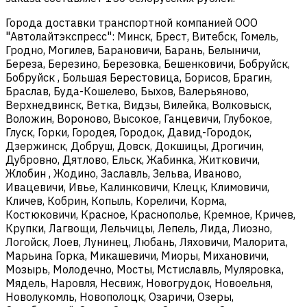
Города доставки транспортной компанией ООО
"Автолайтэкспресс": Минск, Брест, Витебск, Гомель,
Гродно, Могилев, Барановичи, Барань, Белыничи,
Береза, Березино, Березовка, Бешенковичи, Бобруйск,
Бобруйск , Большая Берестовица, Борисов, Брагин,
Браслав, Буда-Кошелево, Быхов, Валерьяново,
Верхнедвинск, Ветка, Видзы, Вилейка, Волковыск,
Воложин, Вороново, Высокое, Ганцевичи, Глубокое,
Глуск, Горки, Городея, Городок, Давид-Городок,
Дзержинск, Добруш, Довск, Докшицы, Дрогичин,
Дубровно, Дятлово, Ельск, Жабинка, Житковичи,
Жлобин , Жодино, Заславль, Зельва, Иваново,
Ивацевичи, Ивье, Калинковичи, Клецк, Климовичи,
Кличев, Кобрин, Копыль, Кореличи, Корма,
Костюковичи, Красное, Краснополье, Кремное, Кричев,
Крупки, Лагвощи, Лельчицы, Лепель, Лида, Лиозно,
Логойск, Лоев, Лунинец, Любань, Ляховичи, Малорита,
Марьина Горка, Микашевичи, Миоры, Михановичи,
Мозырь, Молодечно, Мосты, Мстиславль, Муляровка,
Мядель, Наровля, Несвиж, Новогрудок, Новоельня,
Новолукомль, Новополоцк, Озаричи, Озеры,