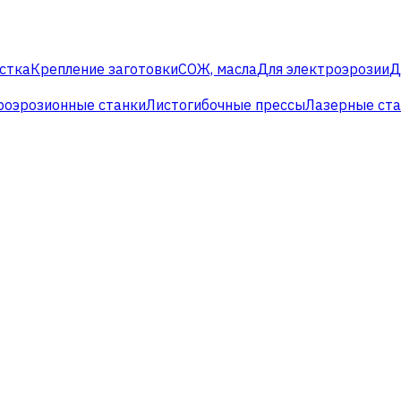
стка
Крепление заготовки
СОЖ, масла
Для электроэрозии
Д
роэрозионные станки
Листогибочные прессы
Лазерные ст