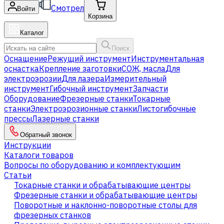
Смотрел
Войти
Корзина
Каталог
Поиск
Оснащение
Режущий инструмент
Инструментальная
оснастка
Крепление заготовки
СОЖ, масла
Для
электроэрозии
Для лазера
Измерительный
инструмент
Гибочный инструмент
Запчасти
Оборудование
Фрезерные станки
Токарные
станки
Электроэрозионные станки
Листогибочные
прессы
Лазерные станки
Обратный звонок
Инструкции
Каталоги товаров
Вопросы по оборудованию и комплектующим
Статьи
Токарные станки и обрабатывающие центры
Фрезерные станки и обрабатывающие центры
Поворотные и наклонно-поворотные столы для
фрезерных станков