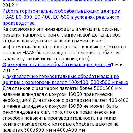
2012 г.
Работа горизонтальных обрабатывающих центров
HAAS EC-300, EC-400, EC-500 в условиях реального
производства
Как возможно оптимизировать и улучшить режимы
резания, например, при отладке новой детали, либо
когда используется новый инструмент и нет
информации, как он работает на типовых режимах со
станком HAAS (какая мощность резания требуется,
какой крутящий момент на шпинделе).
Фрезерные станки и обрабатывающие центры
1 мая
2012 г.
Двухпаллетные горизонтальные обрабатывающие
центры с размерами паллет 400х400, 500х500 и выше
Для станков с размером паллеты более 500х500 мм
наличие шпинделя с конусом ISO50 практически
необходимо! Для станков с размерами паллет 400х400
и менее шпиндель с конусом ISO50 не может быть
рекомендован в силу того, что он практически не
способен повысить производительность на таких
компактных деталях, которые обрабатываются на
паллетах 300х300 мм и 400х400 мм.