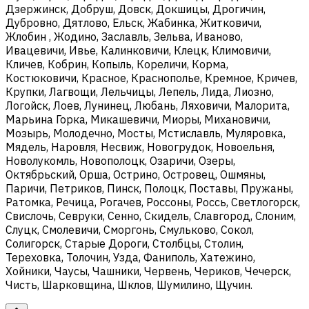
Дзержинск, Добруш, Довск, Докшицы, Дрогичин,
Дубровно, Дятлово, Ельск, Жабинка, Житковичи,
Жлобин , Жодино, Заславль, Зельва, Иваново,
Ивацевичи, Ивье, Калинковичи, Клецк, Климовичи,
Кличев, Кобрин, Копыль, Кореличи, Корма,
Костюковичи, Красное, Краснополье, Кремное, Кричев,
Крупки, Лагвощи, Лельчицы, Лепель, Лида, Лиозно,
Логойск, Лоев, Лунинец, Любань, Ляховичи, Малорита,
Марьина Горка, Микашевичи, Миоры, Михановичи,
Мозырь, Молодечно, Мосты, Мстиславль, Муляровка,
Мядель, Наровля, Несвиж, Новогрудок, Новоельня,
Новолукомль, Новополоцк, Озаричи, Озеры,
Октябрьский, Орша, Острино, Островец, Ошмяны,
Паричи, Петриков, Пинск, Полоцк, Поставы, Пружаны,
Ратомка, Речица, Рогачев, Россоны, Россь, Светлогорск,
Свислочь, Севруки, Сенно, Скидель, Славгород, Слоним,
Слуцк, Смолевичи, Сморгонь, Смульково, Сокол,
Солигорск, Старые Дороги, Столбцы, Столин,
Тереховка, Толочин, Узда, Фаниполь, Хатежино,
Хойники, Чаусы, Чашники, Червень, Чериков, Чечерск,
Чисть, Шарковщина, Шклов, Шумилино, Щучин.