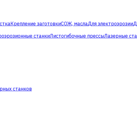
стка
Крепление заготовки
СОЖ, масла
Для электроэрозии
Д
роэрозионные станки
Листогибочные прессы
Лазерные ст
рных станков