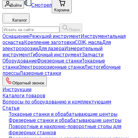
Смотрел
Войти
Корзина
Каталог
Поиск
Оснащение
Режущий инструмент
Инструментальная
оснастка
Крепление заготовки
СОЖ, масла
Для
электроэрозии
Для лазера
Измерительный
инструмент
Гибочный инструмент
Запчасти
Оборудование
Фрезерные станки
Токарные
станки
Электроэрозионные станки
Листогибочные
прессы
Лазерные станки
Обратный звонок
Инструкции
Каталоги товаров
Вопросы по оборудованию и комплектующим
Статьи
Токарные станки и обрабатывающие центры
Фрезерные станки и обрабатывающие центры
Поворотные и наклонно-поворотные столы для
фрезерных станков