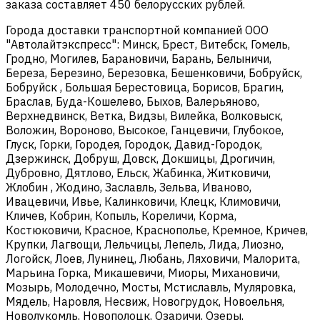
заказа составляет 450 белорусских рублей.
Города доставки транспортной компанией ООО
"Автолайтэкспресс": Минск, Брест, Витебск, Гомель,
Гродно, Могилев, Барановичи, Барань, Белыничи,
Береза, Березино, Березовка, Бешенковичи, Бобруйск,
Бобруйск , Большая Берестовица, Борисов, Брагин,
Браслав, Буда-Кошелево, Быхов, Валерьяново,
Верхнедвинск, Ветка, Видзы, Вилейка, Волковыск,
Воложин, Вороново, Высокое, Ганцевичи, Глубокое,
Глуск, Горки, Городея, Городок, Давид-Городок,
Дзержинск, Добруш, Довск, Докшицы, Дрогичин,
Дубровно, Дятлово, Ельск, Жабинка, Житковичи,
Жлобин , Жодино, Заславль, Зельва, Иваново,
Ивацевичи, Ивье, Калинковичи, Клецк, Климовичи,
Кличев, Кобрин, Копыль, Кореличи, Корма,
Костюковичи, Красное, Краснополье, Кремное, Кричев,
Крупки, Лагвощи, Лельчицы, Лепель, Лида, Лиозно,
Логойск, Лоев, Лунинец, Любань, Ляховичи, Малорита,
Марьина Горка, Микашевичи, Миоры, Михановичи,
Мозырь, Молодечно, Мосты, Мстиславль, Муляровка,
Мядель, Наровля, Несвиж, Новогрудок, Новоельня,
Новолукомль, Новополоцк, Озаричи, Озеры,