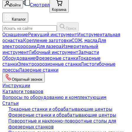
Смотрел
Войти
Корзина
Каталог
Поиск
Оснащение
Режущий инструмент
Инструментальная
оснастка
Крепление заготовки
СОЖ, масла
Для
электроэрозии
Для лазера
Измерительный
инструмент
Гибочный инструмент
Запчасти
Оборудование
Фрезерные станки
Токарные
станки
Электроэрозионные станки
Листогибочные
прессы
Лазерные станки
Обратный звонок
Инструкции
Каталоги товаров
Вопросы по оборудованию и комплектующим
Статьи
Токарные станки и обрабатывающие центры
Фрезерные станки и обрабатывающие центры
Поворотные и наклонно-поворотные столы для
фрезерных станков