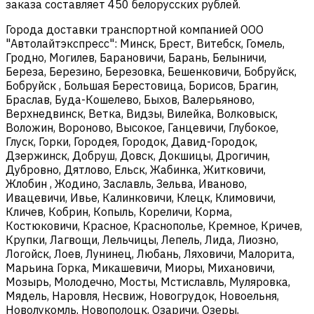
заказа составляет 450 белорусских рублей.
Города доставки транспортной компанией ООО
"Автолайтэкспресс": Минск, Брест, Витебск, Гомель,
Гродно, Могилев, Барановичи, Барань, Белыничи,
Береза, Березино, Березовка, Бешенковичи, Бобруйск,
Бобруйск , Большая Берестовица, Борисов, Брагин,
Браслав, Буда-Кошелево, Быхов, Валерьяново,
Верхнедвинск, Ветка, Видзы, Вилейка, Волковыск,
Воложин, Вороново, Высокое, Ганцевичи, Глубокое,
Глуск, Горки, Городея, Городок, Давид-Городок,
Дзержинск, Добруш, Довск, Докшицы, Дрогичин,
Дубровно, Дятлово, Ельск, Жабинка, Житковичи,
Жлобин , Жодино, Заславль, Зельва, Иваново,
Ивацевичи, Ивье, Калинковичи, Клецк, Климовичи,
Кличев, Кобрин, Копыль, Кореличи, Корма,
Костюковичи, Красное, Краснополье, Кремное, Кричев,
Крупки, Лагвощи, Лельчицы, Лепель, Лида, Лиозно,
Логойск, Лоев, Лунинец, Любань, Ляховичи, Малорита,
Марьина Горка, Микашевичи, Миоры, Михановичи,
Мозырь, Молодечно, Мосты, Мстиславль, Муляровка,
Мядель, Наровля, Несвиж, Новогрудок, Новоельня,
Новолукомль, Новополоцк, Озаричи, Озеры,