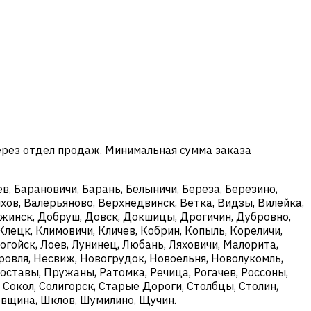
ерез отдел продаж. Минимальная сумма заказа
в, Барановичи, Барань, Белыничи, Береза, Березино,
хов, Валерьяново, Верхнедвинск, Ветка, Видзы, Вилейка,
ержинск, Добруш, Довск, Докшицы, Дрогичин, Дубровно,
Клецк, Климовичи, Кличев, Кобрин, Копыль, Кореличи,
огойск, Лоев, Лунинец, Любань, Ляховичи, Малорита,
овля, Несвиж, Новогрудок, Новоельня, Новолукомль,
оставы, Пружаны, Ратомка, Речица, Рогачев, Россоны,
, Сокол, Солигорск, Старые Дороги, Столбцы, Столин,
ковщина, Шклов, Шумилино, Щучин.