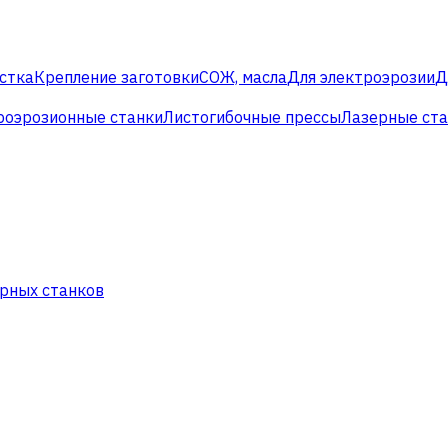
стка
Крепление заготовки
СОЖ, масла
Для электроэрозии
Д
роэрозионные станки
Листогибочные прессы
Лазерные ст
рных станков