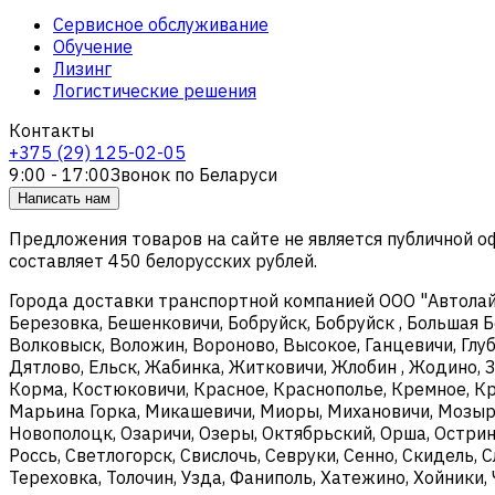
Сервисное обслуживание
Обучение
Лизинг
Логистические решения
Контакты
+375 (29) 125-02-05
9:00 - 17:00
Звонок по Беларуси
Написать нам
Предложения товаров на сайте не является публичной 
составляет 450 белорусских рублей.
Города доставки транспортной компанией ООО "Автолайтэ
Березовка, Бешенковичи, Бобруйск, Бобруйск , Большая Б
Волковыск, Воложин, Вороново, Высокое, Ганцевичи, Глуб
Дятлово, Ельск, Жабинка, Житковичи, Жлобин , Жодино, З
Корма, Костюковичи, Красное, Краснополье, Кремное, Кри
Марьина Горка, Микашевичи, Миоры, Михановичи, Мозырь
Новополоцк, Озаричи, Озеры, Октябрьский, Орша, Острин
Россь, Светлогорск, Свислочь, Севруки, Сенно, Скидель, 
Тереховка, Толочин, Узда, Фаниполь, Хатежино, Хойники