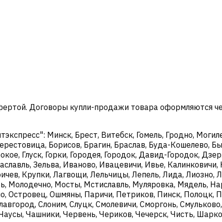
офертой. Договоры купли-продажи товара оформляются ч
кспресс": Минск, Брест, Витебск, Гомель, Гродно, Могиле
ерестовица, Борисов, Брагин, Браслав, Буда-Кошелево, Бы
окое, Глуск, Горки, Городея, Городок, Давид-Городок, Дз
аславль, Зельва, Иваново, Ивацевичи, Ивье, Калинковичи, 
чев, Крупки, Лагвощи, Лельчицы, Лепель, Лида, Лиозно, Л
, Молодечно, Мосты, Мстиславль, Муляровка, Мядель, Нар
о, Островец, Ошмяны, Паричи, Петриков, Пинск, Полоцк, П
Славгород, Слоним, Слуцк, Смолевичи, Сморгонь, Смульково
, Чаусы, Чашники, Червень, Чериков, Чечерск, Чисть, Шар