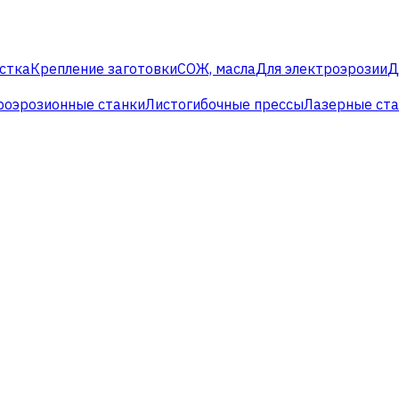
стка
Крепление заготовки
СОЖ, масла
Для электроэрозии
Д
роэрозионные станки
Листогибочные прессы
Лазерные ст