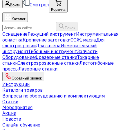
Смотрел
Войти
Корзина
Каталог
Поиск
Оснащение
Режущий инструмент
Инструментальная
оснастка
Крепление заготовки
СОЖ, масла
Для
электроэрозии
Для лазера
Измерительный
инструмент
Гибочный инструмент
Запчасти
Оборудование
Фрезерные станки
Токарные
станки
Электроэрозионные станки
Листогибочные
прессы
Лазерные станки
Обратный звонок
Инструкции
Каталоги товаров
Вопросы по оборудованию и комплектующим
Статьи
Мероприятия
Акции
Новости
Онлайн-обучение