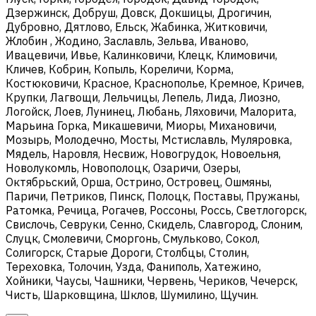
Дзержинск, Добруш, Довск, Докшицы, Дрогичин,
Дубровно, Дятлово, Ельск, Жабинка, Житковичи,
Жлобин , Жодино, Заславль, Зельва, Иваново,
Ивацевичи, Ивье, Калинковичи, Клецк, Климовичи,
Кличев, Кобрин, Копыль, Кореличи, Корма,
Костюковичи, Красное, Краснополье, Кремное, Кричев,
Крупки, Лагвощи, Лельчицы, Лепель, Лида, Лиозно,
Логойск, Лоев, Лунинец, Любань, Ляховичи, Малорита,
Марьина Горка, Микашевичи, Миоры, Михановичи,
Мозырь, Молодечно, Мосты, Мстиславль, Муляровка,
Мядель, Наровля, Несвиж, Новогрудок, Новоельня,
Новолукомль, Новополоцк, Озаричи, Озеры,
Октябрьский, Орша, Острино, Островец, Ошмяны,
Паричи, Петриков, Пинск, Полоцк, Поставы, Пружаны,
Ратомка, Речица, Рогачев, Россоны, Россь, Светлогорск,
Свислочь, Севруки, Сенно, Скидель, Славгород, Слоним,
Слуцк, Смолевичи, Сморгонь, Смульково, Сокол,
Солигорск, Старые Дороги, Столбцы, Столин,
Тереховка, Толочин, Узда, Фаниполь, Хатежино,
Хойники, Чаусы, Чашники, Червень, Чериков, Чечерск,
Чисть, Шарковщина, Шклов, Шумилино, Щучин.